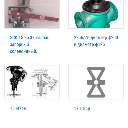
ЗСК-15 25 32 клапан
22ч6/7п диаметр ф200
запорный
и диаметр ф125
соленоидный.
15ч47эм
17ч18бр