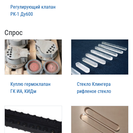
Регулирующий клапан
РК-1 Ду600
Спрос
Куплю гермоклапан
Стекло Клингера
ГК ИА, КИДм
рифленое стекло