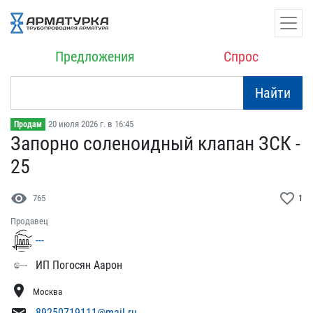
Предложения
Спрос
Найти
20 июля 2026 г. в 16:45
Продам
Запорно соленоидный клап​ан ЗСК -
25
visibility
favorite_border
765
1
Продавец
---
ИП Погосян Аарон
location_on
Москва
89250719111@mail.ru