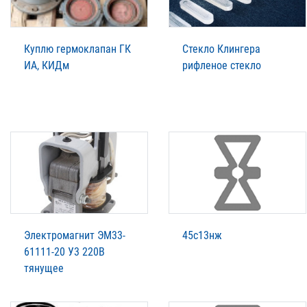
Куплю гермоклапан ГК
Стекло Клингера
ИА, КИДм
рифленое стекло
Электромагнит ЭМ33-
45с13нж
61111-20 У3 220В
тянущее