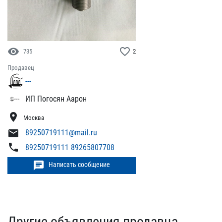
visibility
favorite_border
735
2
Продавец
---
ИП Погосян Аарон
location_on
Москва
mail
89250719111@mail.ru
phone
89250719111 89265807708
chat
Написать сообщение
Другие объявления продавца