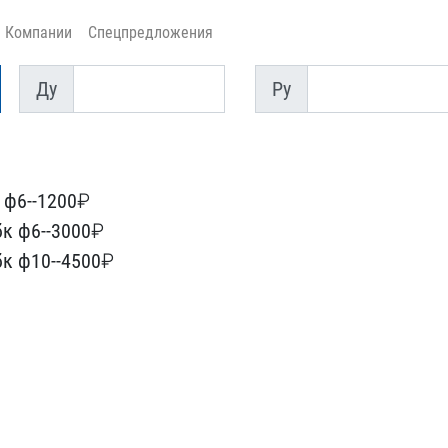
Компании
Спецпредложения
Ду
Py
Ду
Py
ф6--1200​₽
к ф6--​3000₽
к ​ф10--4500₽