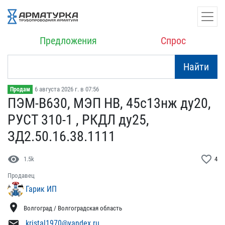
Предложения
Спрос
Найти
6 августа 2026 г. в 07:56
Продам
ПЭМ-В630, МЭП НВ, 45с13н​ж ду20,
РУСТ 310-1 , РК​ДЛ ду25,
ЗД2.50.16.38.11​11
visibility
favorite_border
1.5k
4
Продавец
Гарик ИП
location_on
Волгоград / Волгоградская область
mail
kristal1970@yandex.ru