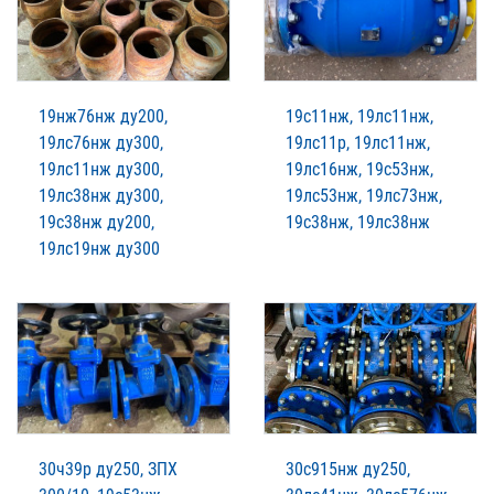
19нж76нж ду200,
19с11нж, 19лс11нж,
19лс76нж ду300,
19лс11р, 19лс11нж,
19лс11нж ду300,
19лс16нж, 19с53нж,
19лс38нж ду300,
19лс53нж, 19лс73нж,
19с38нж ду200,
19с38нж, 19лс38нж
19лс19нж ду300
30ч39р ду250, ЗПХ
30с915нж ду250,