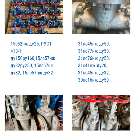
15с52нж ду25, РУСТ
31лс45нж ду50,
410-1
31лс77нж ду50,
ду150ру160,15лс57нж
31лс76нж ду50,
ду32ру250, 15лс67бк
31с41нж ду20,
ду32, 15лс57нж ду32
31лс45нж ду32,
30лс16нж ду50