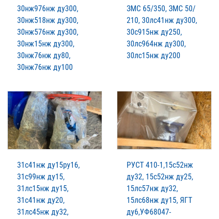
30нж976нж ду300,
ЗМС 65/350, ЗМС 50/
30нж518нж ду300,
210, 30лс41нж ду300,
30нж576нж ду300,
30с915нж ду250,
30нж15нж ду300,
30лс964нж ду300,
30нж76нж ду80,
30лс15нж ду200
30нж76нж ду100
31с41нж ду15ру16,
РУСТ 410-1,15с52нж
31с99нж ду15,
ду32, 15с52нж ду25,
31лс15нж ду15,
15лс57нж ду32,
31с41нж ду20,
15лс68нж ду15, ЯГТ
31лс45нж ду32,
ду6,УФ68047-