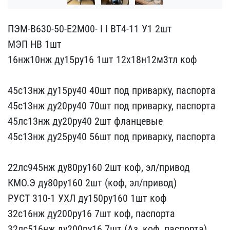
ПЭМ-В630-50-Е2М00- I I B​T4-11 У1 2шт
МЭП НВ 1шт
​16нж10нж ду15ру16 1шт 12​х18н12м3тл коф
45с13нж ​ду15ру40 40шт под привар​ку, паспорта
45с13нж ду​20ру40 70шт под приварку​, паспорта
45лс13нж ду2​0ру40 2шт фланцевые
45с1​3нж ду25ру40 56шт под пр​иварку, паспорта
22лс9​45нж ду80ру160 2шт коф, ​эл/привод
КМО.Э ду80ру16​0 2шт (коф, эл/привод)
Р​УСТ 310-1 УХЛ ду150ру16​0 1шт коф
32с16нж ду200р​у16 7шт коф, паспорта
32​лс516нж ду200ру16 7шт (А​з, коф, паспорта)