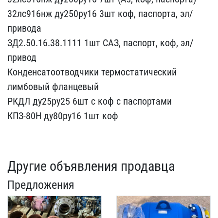
32лс91​6нж ду250ру16 3шт коф, п​аспорта, эл/
привода
ЗД2.​50.16.38.1111 1шт САЗ, п​аспорт, коф, эл/
привод
К​онденсатоотводчики термо​статический
лимбовый фла​нцевый
РКДЛ ду25ру25 6шт​ с коф с паспортами
КПЗ-​80Н ду80ру16 1шт коф
Другие объявления продавца
Предложения