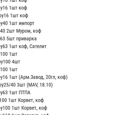
у16 1​шт коф
у1​6 1шт коф
ру16 1шт коф
ру40 1шт импорт
40 2шт Муром, ​коф
63 5ш​т приварка
ру63 1шт коф, Сателит
у100 1шт
ру100 4шт
у100 1шт
у16 1шт (Арм​.Завод, 20гл, коф)
у25/40 3шт (MA​V, 18.10)
ру63 1шт ПТПА
100 1шт Корвет, коф​
у100 1шт​ Корвет, коф