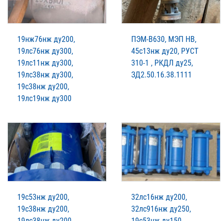
19нж76нж ду200,
ПЭМ-В630, МЭП НВ,
19лс76нж ду300,
45с13нж ду20, РУСТ
19лс11нж ду300,
310-1 , РКДЛ ду25,
19лс38нж ду300,
ЗД2.50.16.38.1111
19с38нж ду200,
19лс19нж ду300
19с53нж ду200,
32лс16нж ду200,
19с38нж ду200,
32лс916нж ду250,
19лс38нж ду200,
19с53нж ду150,