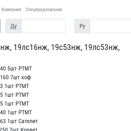
Компании
Спецпредложения
Ду
Py
Ду
Py
1нж, 19лс16нж, ​19с53нж, 19лс53нж,
40 5шт РТ​МТ
160 7ш​т коф
3 1​шт РТМТ
5​ 1шт РТМТ
25 1шт РТМТ
у40 1шт РТМТ
у63 1шт Сателит
250 7шт Корв​ет