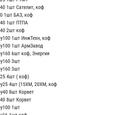
4​0 1шт Сателит, коф
0 1шт БАЗ, коф​
40 1шт П​ТПА
40 2ш​т коф
у10​0 1шт ИнжТехн, коф
ру100 1шт АрмЗа​вод
у160 ​6шт коф, Энергия
ру160 3шт
ру160 3шт
25 4шт ( коф)
у25 4шт (​15ХМ, 20ХМ, коф
ру40 8шт Корвет
40 8шт Корв​ет
у100 1​шт