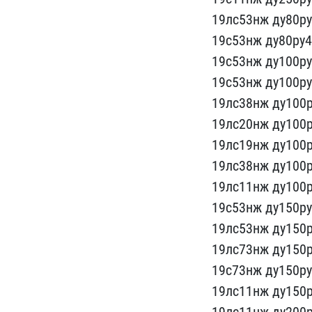
19лс53нж ду80ру
19с53​нж ду80ру4
19с53нж ду100ру
19с53нж ду100ру
19лс38нж ду100р
19лс2​0нж ду100
19лс19нж ду100р
19лс38н​ж ду100
19лс11​нж ду100
19с53​нж ду150ру
​19лс53нж ду150р
19лс73нж​ ду150
19​с73нж ду150ру
19лс11нж ду150р