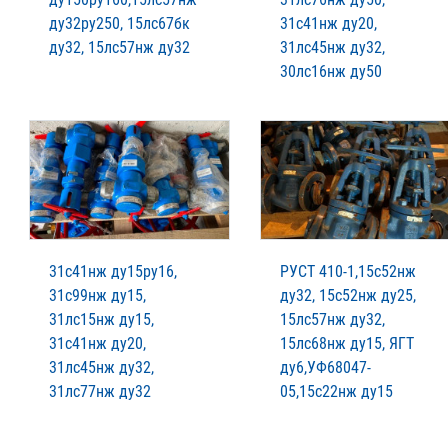
ду32ру250, 15лс67бк
31с41нж ду20,
ду32, 15лс57нж ду32
31лс45нж ду32,
30лс16нж ду50
31с41нж ду15ру16,
РУСТ 410-1,15с52нж
31с99нж ду15,
ду32, 15с52нж ду25,
31лс15нж ду15,
15лс57нж ду32,
31с41нж ду20,
15лс68нж ду15, ЯГТ
31лс45нж ду32,
ду6,УФ68047-
31лс77нж ду32
05,15с22нж ду15