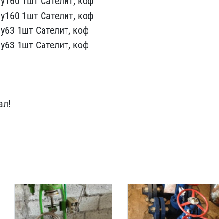
у160 1шт Сателит, ко​ф
у160 1ш​т Сателит, коф
у63 1шт Сателит, к​оф
у63 1ш​т Сателит, коф
ал!