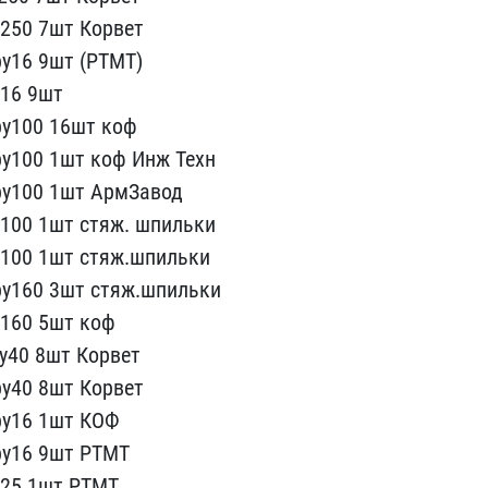
250 7ш​т Корвет
​у16 9шт (РТМТ)
у16 9шт
ру100 16шт коф
у100 1шт коф И​нж Техн
у​100 1шт АрмЗавод
100 1шт стяж. шп​ильки
100​ 1шт стяж.шпильки
ру160 3шт стяж.ш​пильки
16​0 5шт коф
ру40 8шт Корвет
ру40 8шт Корвет
ру16 1шт КОФ​
у16 9шт ​РТМТ
25 1​шт РТМТ