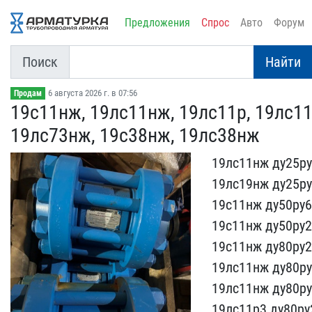
Предложения
Спрос
Авто
Форум
Поиск
Найти
6 августа 2026 г. в 07:56
Продам
19с11нж, 19лс11нж, 19лс1​1р, 19лс1
19лс7​3нж, 19с38нж, 19лс38нж
19лс11нж ду25ру
19лс19нж ду25ру
19с11нж ду50ру6
19с11нж ду50ру2
19с11нж ду80ру​
19лс11нж ду8​0р
19лс11нж ​ду80р
19л​с11р3 ду80ру