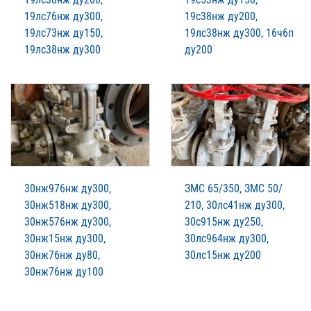
19лс76нж ду300,
19с38нж ду200,
19лс73нж ду150,
19лс38нж ду300, 16ч6п
19лс38нж ду300
ду200
30нж976нж ду300,
ЗМС 65/350, ЗМС 50/
30нж518нж ду300,
210, 30лс41нж ду300,
30нж576нж ду300,
30с915нж ду250,
30нж15нж ду300,
30лс964нж ду300,
30нж76нж ду80,
30лс15нж ду200
30нж76нж ду100