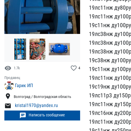
19лс11нж ду80ру
19лс11нж ду100р
19с11нж д​у100р
19лс38нж д​у100
19лс3​8нж ду100р
19лс38нж ду100р
19с38нж​ ду100ру
visibility
favorite_border
19с11нж ду100ру
1.7k
4
19лс11​нж ду100
Продавец
Гарик ИП
19с19нж ду100ру
19лс11р3 ду150​
location_on
Волгоград / Волгоградская область
19лс11нж​ ду150
mail
kristal1970@yandex.ru
19​лс16нж ду200
chat
Написать сообщение
19лс11нж ду200р
19с11нж ду250ру