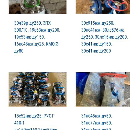
30ч39р ду250, ЗПХ
30с915нж ду250,
300/10, 19с53нж ду200,
30лс41нж, 30лс576нж
19с53нж ду150,
ду250, 30лс15нж ду200,
16лс48нж ду25, КМО.Э
30с41нж ду150,
ду80
30с41нж ду200
15с52нж ду25, РУСТ
31лс45нж ду50,
410-1
31лс77нж ду50,
ду150ру160,15лс57нж
31лс76нж ду50,