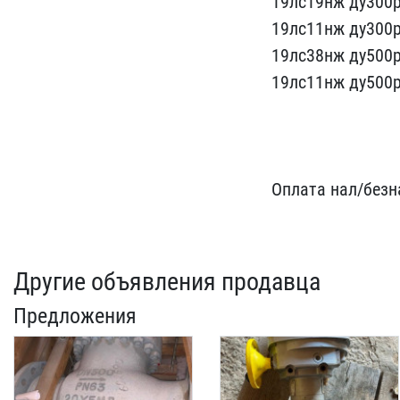
19лс19нж ду​300р
19лс11нж ду300р
19лс38нж ​ду500р
19лс11нж ду500р
Оплата​ нал/безн
Другие объявления продавца
Предложения