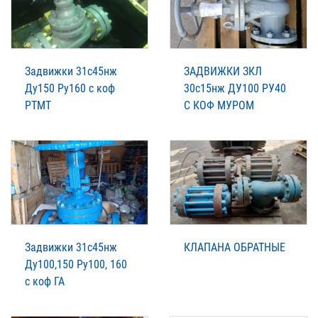
Задвижки 31с45нж
ЗАДВИЖКИ ЗКЛ
Ду150 Ру160 с коф
30с15нж ДУ100 РУ40
РТМТ
C КОФ МУРОМ
Задвижки 31с45нж
КЛАПАНА ОБРАТНЫЕ
Ду100,150 Ру100, 160
с коф ГА