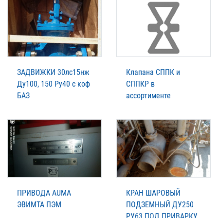
ЗАДВИЖКИ 30лс15нж
Клапана СППК и
Ду100, 150 Ру40 с коф
СППКР в
БАЗ
ассортименте
ПРИВОДА AUMA
КРАН ШАРОВЫЙ
ЭВИМТА ПЭМ
ПОДЗЕМНЫЙ ДУ250
РУ63 ПОД ПРИВАРКУ