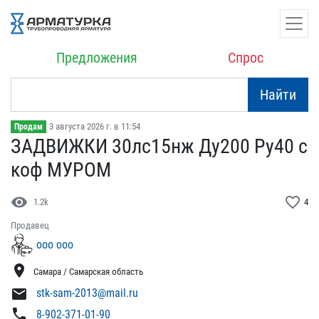
Предложения
Спрос
Найти
3 августа 2026 г. в 11:54
Продам
ЗАДВИЖКИ 30лс15нж Ду20​0 Ру40 с
коф МУРОМ
visibility
favorite_border
1.2k
4
Продавец
ооо ооо
location_on
Самара / Самарская область
mail
stk-sam-2013@mail.ru
phone
8-902-371-01-90