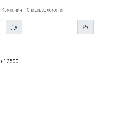
Компании
Спецпредложения
Ду
Py
Ду
Py
о 17500