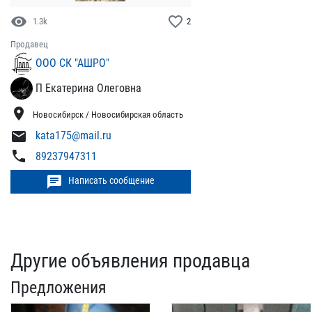
visibility
favorite_border
1.3k
2
Продавец
ООО СК "АШРО"
П Екатерина Олеговна
location_on
Новосибирск / Новосибирская область
mail
kata175@mail.ru
phone
89237947311
chat
Написать сообщение
Другие объявления продавца
Предложения