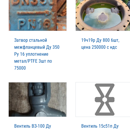
Затвор стальной
19ч19р Ду 800 6шт,
межфланцевый Ду 350
цена 250000 с ндс
Ру 16 уплотнение
метал/PTFE 3шт по
75000
Вентиль ВЗ-100 Ду
Вентиль 15с51п Ду