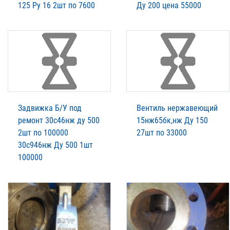
125 Ру 16 2шт по 7600
Ду 200 цена 55000
Задвижка Б/У под
Вентиль нержавеющий
ремонт 30с46нж ду 500
15нж65бк,нж Ду 150
2шт по 100000
27шт по 33000
30с946нж Ду 500 1шт
100000