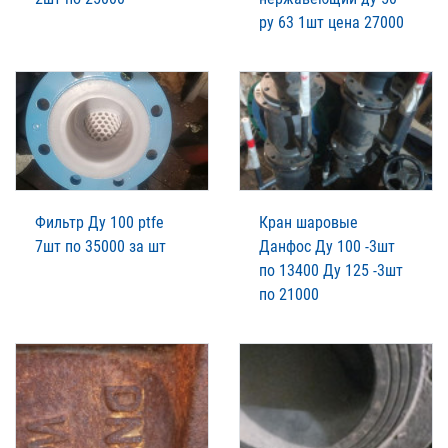
ру 63 1шт цена 27000
Фильтр Ду 100 ptfe
Кран шаровые
7шт по 35000 за шт
Данфос Ду 100 -3шт
по 13400 Ду 125 -3шт
по 21000