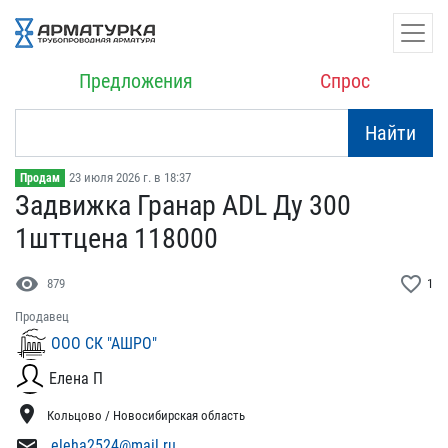
Предложения
Спрос
Найти
23 июля 2026 г. в 18:37
Продам
Задвижка Гранар ADL Ду 3​00
1шттцена 118000
visibility
favorite_border
879
1
Продавец
ООО СК "АШРО"
Елена П
location_on
Кольцово / Новосибирская область
mail
eleha2524@mail.ru