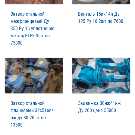
Затвор стальной
Вентиль 15кч14п Ду
межфланцевый Ду
125 Ру 16 2шт по 7600
350 Ру 16 уплотнение
метал/PTFE 3шт по
75000
Затвор стальной
Задвижка 30нж41нж
фланцевый 32с516п/
Ду 200 цена 55000
нж ду 80 20шт по
13500