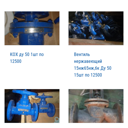
КОХ ду 50 1шт по
Вентиль
12500
нержавеющий
15нж65нж,бк Ду 50
15шт по 12500