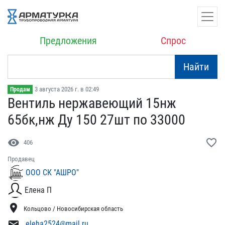
Предложения
Спрос
Найти
3 августа 2026 г. в 02:49
Продам
Вентиль нержавеющий 15нж​
65бк,нж Ду 150 27шт по 3​3000
visibility
favorite_border
406
Продавец
ООО СК "АШРО"
Елена П
location_on
Кольцово / Новосибирская область
mail
eleha2524@mail.ru