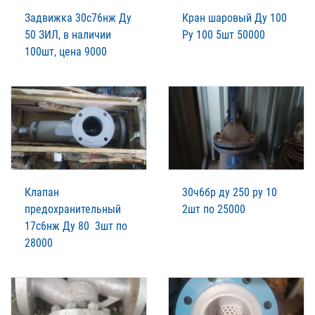
Задвижка 30с76нж Ду
Кран шаровый Ду 100
50 ЗИЛ, в наличии
Ру 100 5шт 50000
100шт, цена 9000
Клапан
30ч6бр ду 250 ру 10
предохранительный
2шт по 25000
17с6нж Ду 80 3шт по
28000