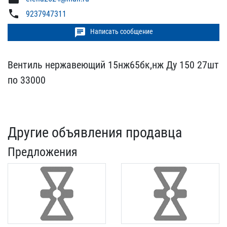
phone
9237947311
chat
Написать сообщение
Вентиль нержавеющий 15нж​65бк,нж Ду 150 27шт
по 3​3000
Другие объявления продавца
Предложения