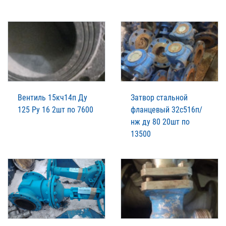
Вентиль 15кч14п Ду
Затвор стальной
125 Ру 16 2шт по 7600
фланцевый 32с516п/
нж ду 80 20шт по
13500