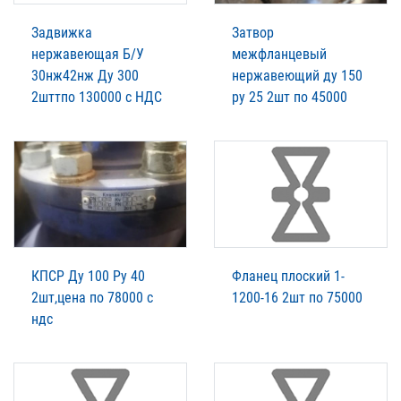
Задвижка
Затвор
нержавеющая Б/У
межфланцевый
30нж42нж Ду 300
нержавеющий ду 150
2шттпо 130000 с НДС
ру 25 2шт по 45000
КПСР Ду 100 Ру 40
Фланец плоский 1-
2шт,цена по 78000 с
1200-16 2шт по 75000
ндс