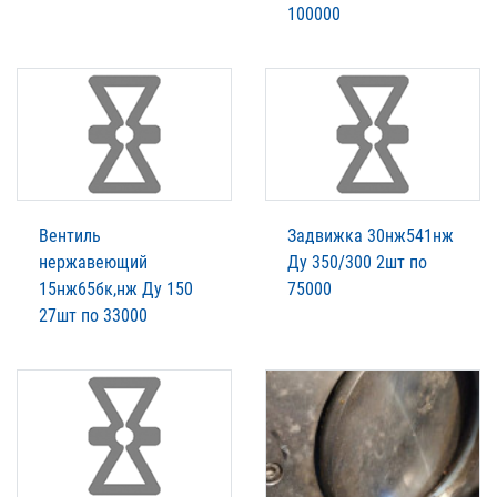
100000
Вентиль
Задвижка 30нж541нж
нержавеющий
Ду 350/300 2шт по
15нж65бк,нж Ду 150
75000
27шт по 33000