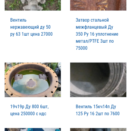
Вентиль
Затвор стальной
нержавеющий ду 50
межфланцевый Ду
ру 63 1шт цена 27000
350 Ру 16 уплотнение
метал/PTFE 3шт по
75000
19ч19р Ду 800 6шт,
Вентиль 15кч14п Ду
цена 250000 с ндс
125 Ру 16 2шт по 7600