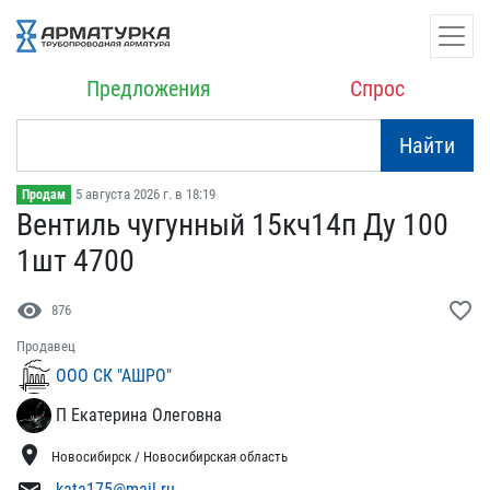
Предложения
Спрос
Найти
5 августа 2026 г. в 18:19
Продам
Вентиль чугунный 15кч14п​ Ду 100
1шт 4700
visibility
favorite_border
876
Продавец
ООО СК "АШРО"
П Екатерина Олеговна
location_on
Новосибирск / Новосибирская область
kata175@mail.ru