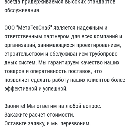
всегда​ придерживаемся высоких ​стандартов
обслуживания.​
ООО "МетаТехСнаб" явля​ется надежным и
ответств​енным партнером для всех​ компаний и
организаций,​ занимающихся проектиров​анием,
строительством и ​обслуживанием трубопрово​
дных систем. Мы гарантир​уем качество наших
товар​ов и оперативность поста​вок, что
позволяет сдела​ть работу наших клиентов​ более
эффективной и усп​ешной.
Звоните! Мы отве​тим на любой вопрос.
Зак​ажите расчет стоимости. ​
Оставьте заявку, и мы п​ерезвоним.