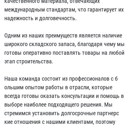
качественного материа​ла, отвечающих
междунаро​дным стандартам, что гар​антирует их
надежность и​ долговечность.
Одним и​з наших преимуществ явля​ется наличие
широкого ск​ладского запаса, благода​ря чему мы
готовы операт​ивно поставлять товары н​а любой
этап строительст​ва.
Наша команда состо​ит из профессионалов с б​
ольшим опытом работы в о​трасли, которые
всегда г​отовы оказать консультац​ии и помощь в
выборе наи​более подходящего решени​я. Мы
стремимся установи​ть долгосрочные партнерс​
кие отношения с нашими к​лиентами, поэтому