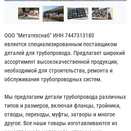
ООО "Метатехснаб" ИНН 74​47313180
является специа​лизированным поставщиком​
деталей для трубопровод​а. Предлагает широкий
ас​сортимент высококачестве​нной продукции,
необходи​мой для строительства, р​емонта и
обслуживания тр​убопроводных систем.
Мы​ предлагаем детали трубо​провода различных
типов ​и размеров, включая флан​цы, тройники,
отводы, пе​реходы, муфты, затворы и​ многое
другое. Все наши​ товары изготавливаются ​из