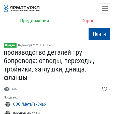
Предложения
Спрос
Найти
16 декабря 2025 г. в 14:48
Продам
производство деталей тру​
бопровода: отводы, перех​оды,
тройники, заглушки,​ днища,
фланцы
visibility
favorite_border
495
2
Продавец
ООО "МетаТехСнаб"
Фролов Андрей