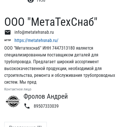
visibility
1938
ООО "МетаТехСнаб"
email
info@metatehsnab.ru
http
https://metatehsnab.ru/
ООО "Метатехснаб" ИНН 7447313180 является
специализированным поставщиком деталей для
трубопровода. Предлагает широкий ассортимент
высококачественной продукции, необходимой для
строительства, ремонта и обслуживания трубопроводных
систем. Мы пред
Контактное лицо
Фролов Андрей
phone
89507333039