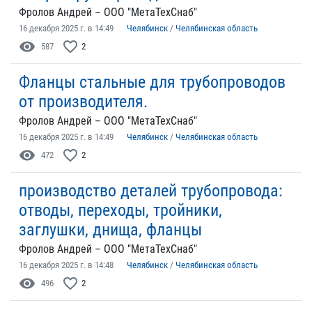
Фролов Андрей – ООО "МетаТехСнаб"
16 декабря 2025 г. в 14:49
Челябинск
/
Челябинская область
visibility
favorite_border
587
2
Фланцы стальные для трубопроводов
от производителя.
Фролов Андрей – ООО "МетаТехСнаб"
16 декабря 2025 г. в 14:49
Челябинск
/
Челябинская область
visibility
favorite_border
472
2
производство деталей трубопровода:
отводы, переходы, тройники,
заглушки, днища, фланцы
Фролов Андрей – ООО "МетаТехСнаб"
16 декабря 2025 г. в 14:48
Челябинск
/
Челябинская область
visibility
favorite_border
496
2