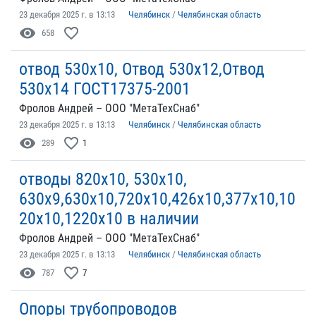
23 декабря 2025 г. в 13:13
Челябинск
/
Челябинская область
visibility
favorite_border
658
отвод 530х10, Отвод 530х12,Отвод
530х14 ГОСТ17375-2001
Фролов Андрей – ООО "МетаТехСнаб"
23 декабря 2025 г. в 13:13
Челябинск
/
Челябинская область
visibility
favorite_border
289
1
отводы 820х10, 530х10,
630х9,630х10,720х10,426х10,377х10,10
20х10,1220х10 в наличии
Фролов Андрей – ООО "МетаТехСнаб"
23 декабря 2025 г. в 13:13
Челябинск
/
Челябинская область
visibility
favorite_border
787
7
Опоры трубопроводов