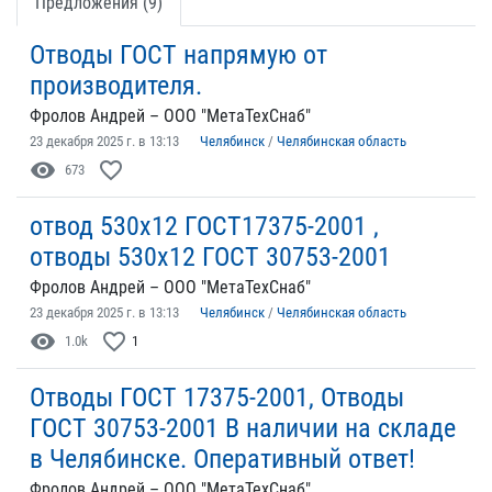
Предложения (9)
Отводы ГОСТ напрямую от
производителя.
Фролов Андрей – ООО "МетаТехСнаб"
23 декабря 2025 г. в 13:13
Челябинск
/
Челябинская область
visibility
favorite_border
673
отвод 530х12 ГОСТ17375-2001 ,
отводы 530х12 ГОСТ 30753-2001
Фролов Андрей – ООО "МетаТехСнаб"
23 декабря 2025 г. в 13:13
Челябинск
/
Челябинская область
visibility
favorite_border
1.0k
1
Отводы ГОСТ 17375-2001, Отводы
ГОСТ 30753-2001 В наличии на складе
в Челябинске. Оперативный ответ!
Фролов Андрей – ООО "МетаТехСнаб"