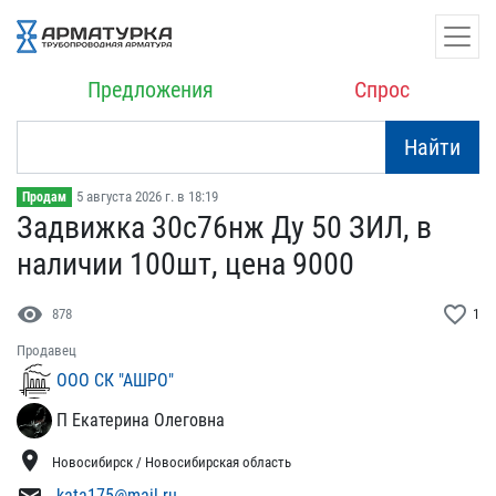
Предложения
Спрос
Найти
5 августа 2026 г. в 18:19
Продам
Задвижка 30с76нж Ду 50 З​ИЛ, в
наличии 100шт, цен​а 9000
visibility
favorite_border
878
1
Продавец
ООО СК "АШРО"
П Екатерина Олеговна
location_on
Новосибирск / Новосибирская область
kata175@mail.ru