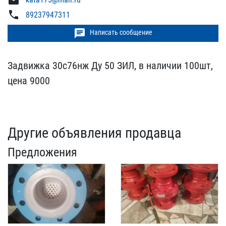
mail
phone
89237947311
chat
Написать сообщение
Задвижка 30с76нж Ду 50 З​ИЛ, в наличии 100шт,
цен​а 9000
Другие объявления продавца
Предложения