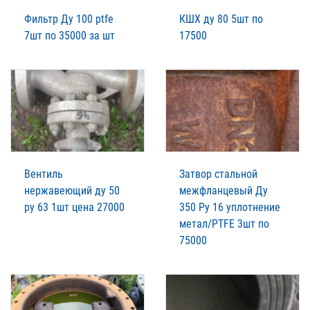
Фильтр Ду 100 ptfe
КШХ ду 80 5шт по
7шт по 35000 за шт
17500
Вентиль
Затвор стальной
нержавеющий ду 50
межфланцевый Ду
ру 63 1шт цена 27000
350 Ру 16 уплотнение
метал/PTFE 3шт по
75000