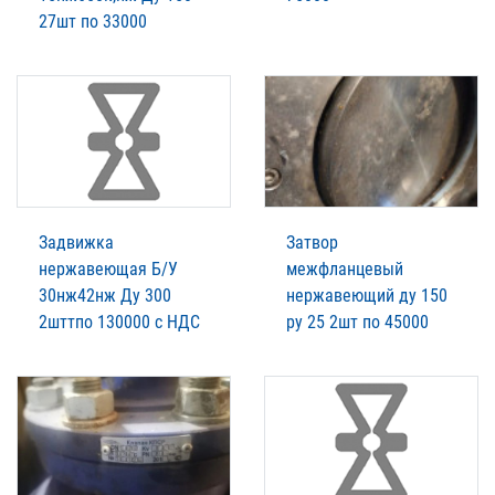
27шт по 33000
Задвижка
Затвор
нержавеющая Б/У
межфланцевый
30нж42нж Ду 300
нержавеющий ду 150
2шттпо 130000 с НДС
ру 25 2шт по 45000