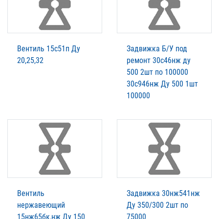
Вентиль 15с51п Ду
Задвижка Б/У под
20,25,32
ремонт 30с46нж ду
500 2шт по 100000
30с946нж Ду 500 1шт
100000
Вентиль
Задвижка 30нж541нж
нержавеющий
Ду 350/300 2шт по
15нж65бк,нж Ду 150
75000