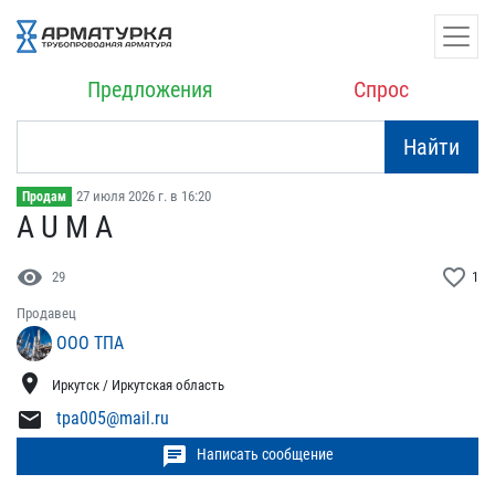
Предложения
Спрос
Найти
27 июля 2026 г. в 16:20
Продам
A U M A
visibility
favorite_border
29
1
Продавец
ООО ТПА
location_on
Иркутск / Иркутская область
mail
tpa005@mail.ru
chat
Написать сообщение