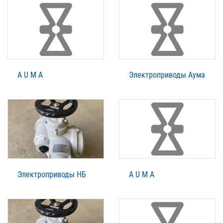
A U M A
Электроприводы Аума
Электроприводы НБ
A U M A