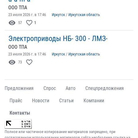
ООО ТПА
23 июля 2026 г. в 17:46
Иркутск
/
Иркутская область
visibility
favorite_border
57
1
Электроприводы НБ- 300 - ЛМЗ-
ООО ТПА
23 июля 2026 г. в 17:46
Иркутск
/
Иркутская область
visibility
favorite_border
73
Предложения
Спрос
Авто
Спецпредложения
Прайс
Новости
Статьи
Компании
Контакты
Полное или частичное копирование материалов запрещено, при
согласованном использовании материалов сайта необходима ссылка на