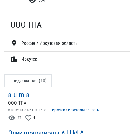
visibility
634
ООО ТПА
location_on
Россия / Иркутская область
location_city
Иркутск
Предложения (10)
a u m a
ООО ТПА
5 августа 2026 г. в 17:38
Иркутск
/
Иркутская область
visibility
favorite_border
87
4
Электроприводы A U M A