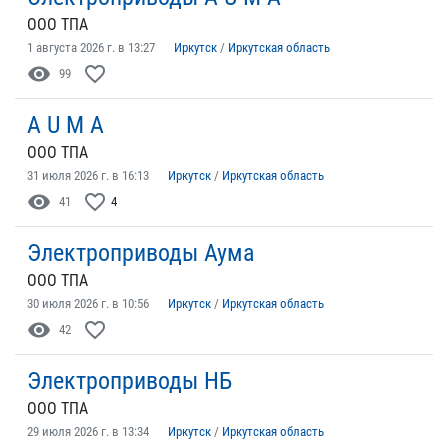
ООО ТПА
1 августа 2026 г. в 13:27
Иркутск
/
Иркутская область
visibility
favorite_border
99
A U M A
ООО ТПА
31 июля 2026 г. в 16:13
Иркутск
/
Иркутская область
visibility
favorite_border
41
4
Электроприводы Аума
ООО ТПА
30 июля 2026 г. в 10:56
Иркутск
/
Иркутская область
visibility
favorite_border
42
Электроприводы НБ
ООО ТПА
29 июля 2026 г. в 13:34
Иркутск
/
Иркутская область