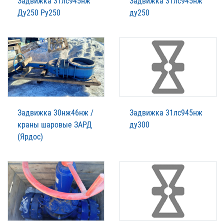
Задвижка 31лс945нж
Задвижка 31лс945нж
Ду250 Ру250
ду250
Задвижка 30нж46нж /
Задвижка 31лс945нж
краны шаровые ЗАРД
ду300
(Ярдос)