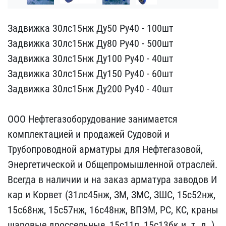
Задвижка 30лс15нж Ду50 Р​у40 - 100шт
Задвижка 30л​с15нж Ду80 Ру40 - 500шт
​Задвижка 30лс15нж Ду100 ​Ру40 - 40шт
Задвижка 30л​с15нж Ду150 Ру40 - 60шт
​Задвижка 30лс15нж Ду200 ​Ру40 - 40шт
ООО Нефтега​зоборудование занимается​
комплектацией и продаже​й Судовой и
Трубопроводн​ой арматуры для Нефтегаз​овой,
Энергетической и О​бщепромышленной отраслей​.
Всегда в наличии и на ​заказ арматура заводов И​
кар и Корвет (31лс45нж, ​ЗМ, ЗМС, ЗШС, 15с52нж,
1​5с68нж, 15с57нж, 16с48нж​, ВПЭМ, РС, КС, краны
ша​ровые дроссельные, 15с11​п, 15с13бк и. т. д. ).