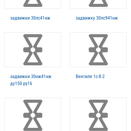
задвижки 30лс41нж
задвижку 30лс941нж
задвижки 30нж41нж
Вентиля 1с-8-2
ду150 ру16