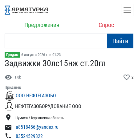
Предложения
Спрос
Найти
6 августа 2026 г. в 01:23
Продам
Задвижки 30лс15нж ст.20г​л
visibility
favorite_border
1.0k
2
Продавец
ООО НЕФТЕГАЗОБОРУДОВАНИЕ
НЕФТЕГАЗОБОРУДОВАНИЕ ООО
location_on
Шумиха / Курганская область
mail
a8518456@yandex.ru
phone
83524529322