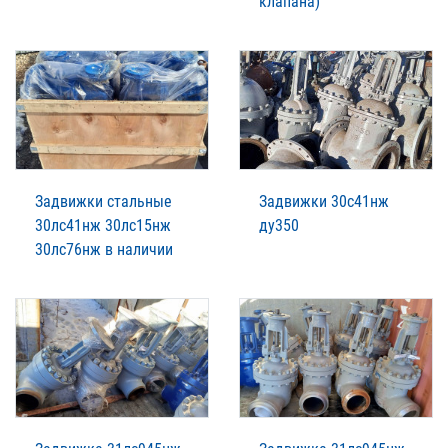
клапана)
Задвижки стальные
Задвижки 30с41нж
30лс41нж 30лс15нж
ду350
30лс76нж в наличии