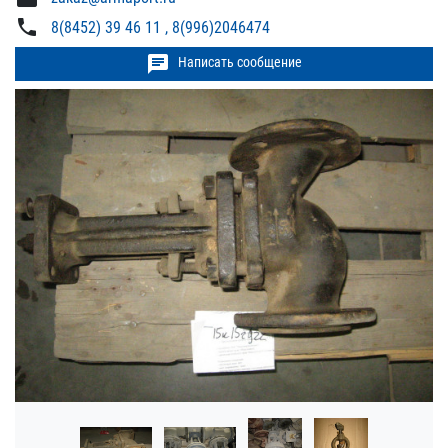
phone
8(8452) 39 46 11 , 8(996)2046474
chat
Написать сообщение