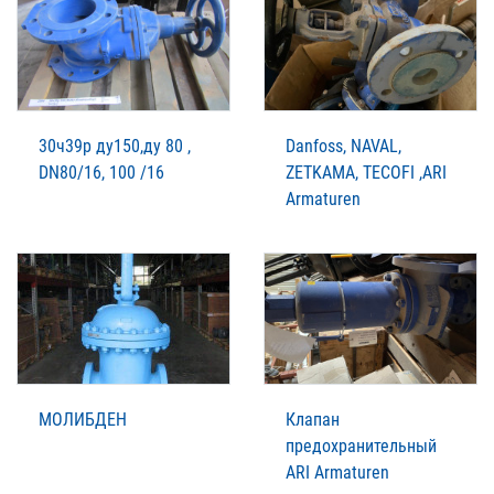
30ч39р ду150,ду 80 ,
Danfoss, NAVAL,
DN80/16, 100 /16
ZETKAMA, TECOFI ,ARI
Armaturen
МОЛИБДЕН
Клапан
предохранительный
ARI Armaturen