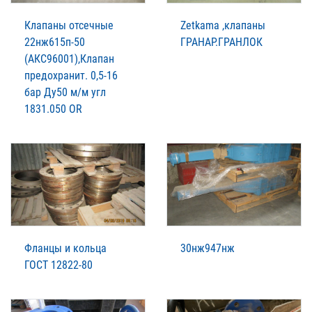
Клапаны отсечные
Zetkama ,клапаны
22нж615п-50
ГРАНАР.ГРАНЛОК
(АКС96001),Клапан
предохранит. 0,5-16
бар Ду50 м/м угл
1831.050 OR
Фланцы и кольца
30нж947нж
ГОСТ 12822-80