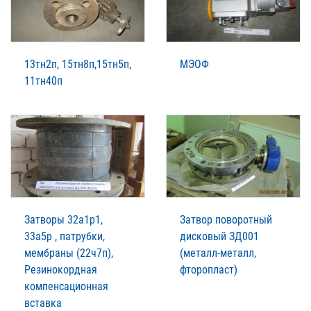
13тн2п, 15тн8п,15тн5п,
МЭОФ
11тн40п
Затворы 32а1р1,
Затвор поворотный
33а5р , патрубки,
дисковый ЗД001
мембраны (22ч7п),
(металл-металл,
Резинокордная
фторопласт)
компенсационная
вставка