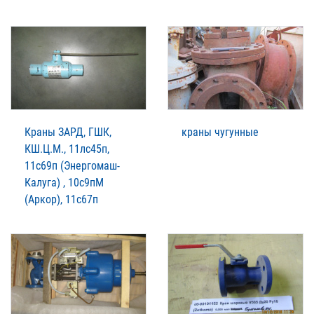
Краны ЗАРД, ГШК,
краны чугунные
КШ.Ц.М., 11лс45п,
11с69п (Энергомаш-
Калуга) , 10с9пМ
(Аркор), 11с67п