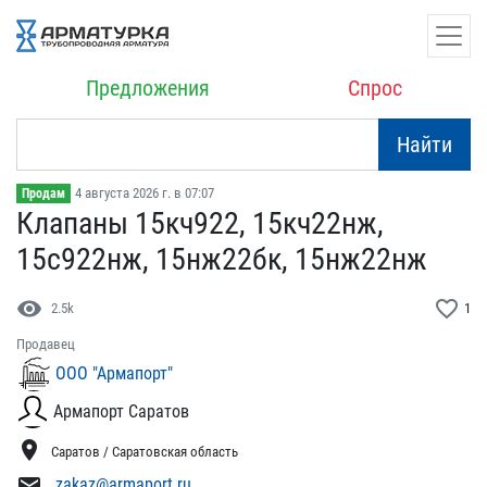
Предложения
Спрос
Найти
4 августа 2026 г. в 07:07
Продам
Клапаны 15кч922, 15кч22​нж,
15с922нж, 15нж22бк, ​15нж22нж
visibility
favorite_border
2.5k
1
Продавец
ООО "Армапорт"
Армапорт Саратов
location_on
Саратов / Саратовская область
mail
zakaz@armaport.ru