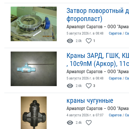
Затвор поворотный д
фторопласт)
Армапорт Саратов – ООО "Арма
5 августа 2026 г. в 08:48
Саратов
/
Са
visibility
favorite_border
2.0k
1
Краны ЗАРД, ГШК, КШ
, 10с9пМ (Аркор), 11
Армапорт Саратов – ООО "Арма
5 августа 2026 г. в 08:48
Саратов
/
Са
visibility
favorite_border
2.6k
3
краны чугунные
Армапорт Саратов – ООО "Арма
4 августа 2026 г. в 07:07
Саратов
/
Са
visibility
favorite_border
2.4k