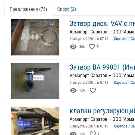
Предложения (75)
Спрос (2)
Затвор диск. VAV с 
Армапорт Саратов – ООО "Арма
6 августа 2026 г. в 07:13
Саратов
/
Са
visibility
favorite_border
868
9
Затвор ВА 99001 (Ин
Армапорт Саратов – ООО "Арма
6 августа 2026 г. в 07:13
Саратов
/
Са
visibility
favorite_border
1.3k
клапан регулирующи
Армапорт Саратов – ООО "Арма
6 августа 2026 г. в 07:13
Саратов
/
Са
visibility
favorite_border
2.3k
1