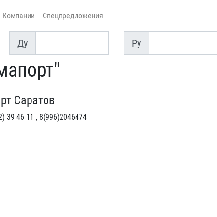
Компании
Спецпредложения
Ду
Py
Ду
Py
мапорт"
рт Саратов
) 39 46 11 , 8(996)2046474