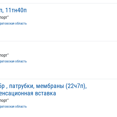
п, 11тн40п
порт"
ратовская область
порт"
ратовская область
р , патрубки, мембраны (22ч7п),
енсационная вставка
порт"
ратовская область