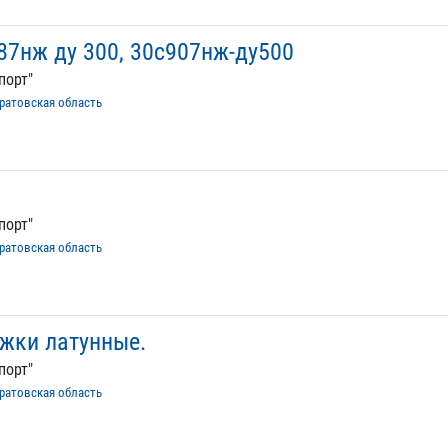
87нж ду 300, 30с907нж-ду500
порт"
ратовская область
порт"
ратовская область
ижки латунные.
порт"
ратовская область