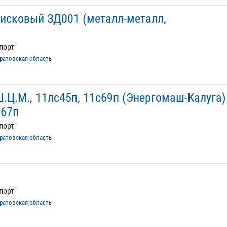
исковый ЗД001 (металл-металл,
порт"
ратовская область
.Ц.М., 11лс45п, 11с69п (Энергомаш-Калуга)
с67п
порт"
ратовская область
порт"
ратовская область