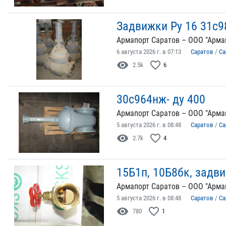
Задвижки Ру 16 31с9
Армапорт Саратов – ООО "Арма
6 августа 2026 г. в 07:13
Саратов
/
Са
visibility
favorite_border
2.5k
6
30с964нж- ду 400
Армапорт Саратов – ООО "Арма
5 августа 2026 г. в 08:48
Саратов
/
Са
visibility
favorite_border
2.7k
4
15Б1п, 10Б8бк, задв
Армапорт Саратов – ООО "Арма
5 августа 2026 г. в 08:48
Саратов
/
Са
visibility
favorite_border
780
1