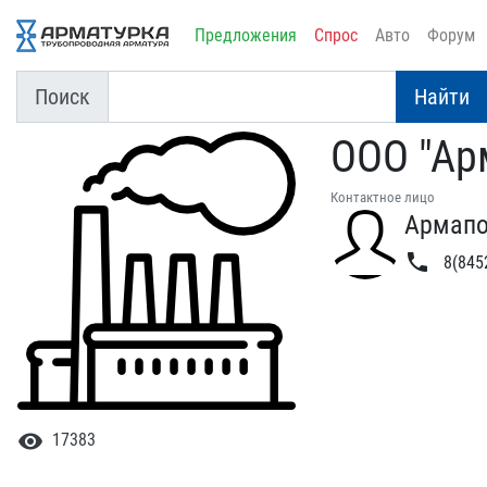
Предложения
Спрос
Авто
Форум
Поиск
Найти
ООО "Ар
Контактное лицо
Армапо
phone
8(8452
visibility
17383