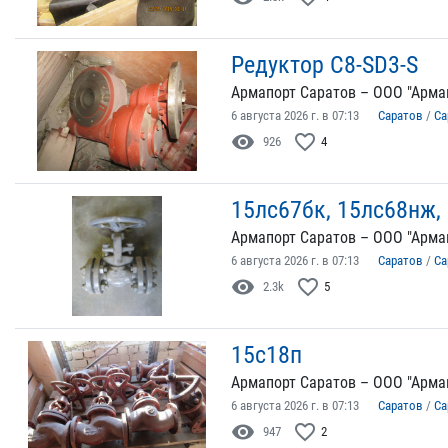
Редуктор C8-SD3-S
Армапорт Саратов – ООО "Арма
6 августа 2026 г. в 07:13
Саратов
/
Са
visibility
favorite_border
926
4
15лс67бк, 15лс68нж,
Армапорт Саратов – ООО "Арма
6 августа 2026 г. в 07:13
Саратов
/
Са
visibility
favorite_border
2.3k
5
15с18п
Армапорт Саратов – ООО "Арма
6 августа 2026 г. в 07:13
Саратов
/
Са
visibility
favorite_border
947
2