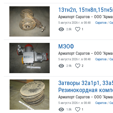
13тн2п, 15тн8п,15тн5
Армапорт Саратов – ООО "Арма
5 августа 2026 г. в 08:48
Саратов
/
Са
visibility
favorite_border
2.8k
1
МЭОФ
Армапорт Саратов – ООО "Арма
5 августа 2026 г. в 08:48
Саратов
/
Са
visibility
favorite_border
2.9k
2
Затворы 32а1р1, 33а5
Резинокордная комп
Армапорт Саратов – ООО "Арма
5 августа 2026 г. в 08:48
Саратов
/
Са
visibility
favorite_border
1.8k
1