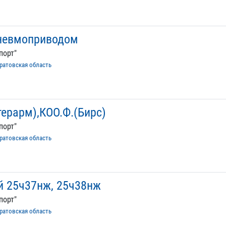
пневмоприводом
порт"
ратовская область
терарм),КОО.Ф.(Бирс)
порт"
ратовская область
й 25ч37нж, 25ч38нж
порт"
ратовская область