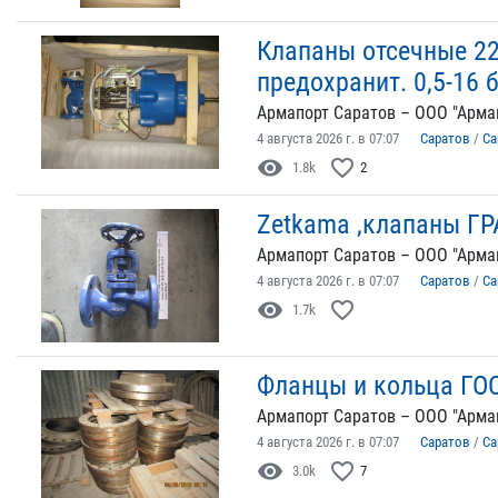
Клапаны отсечные 2
предохранит. 0,5-16 
Армапорт Саратов – ООО "Арма
4 августа 2026 г. в 07:07
Саратов
/
Са
visibility
favorite_border
1.8k
2
Zetkama ,клапаны Г
Армапорт Саратов – ООО "Арма
4 августа 2026 г. в 07:07
Саратов
/
Са
visibility
favorite_border
1.7k
Фланцы и кольца ГОС
Армапорт Саратов – ООО "Арма
4 августа 2026 г. в 07:07
Саратов
/
Са
visibility
favorite_border
3.0k
7