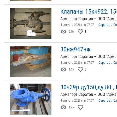
Клапаны 15кч922, 15
Армапорт Саратов – ООО "Арма
4 августа 2026 г. в 07:07
Саратов
/
Са
visibility
favorite_border
2.5k
1
30нж947нж
Армапорт Саратов – ООО "Арма
4 августа 2026 г. в 07:07
Саратов
/
Са
visibility
favorite_border
1.3k
5
30ч39р ду150,ду 80 ,
Армапорт Саратов – ООО "Арма
4 августа 2026 г. в 07:07
Саратов
/
Са
visibility
favorite_border
1.4k