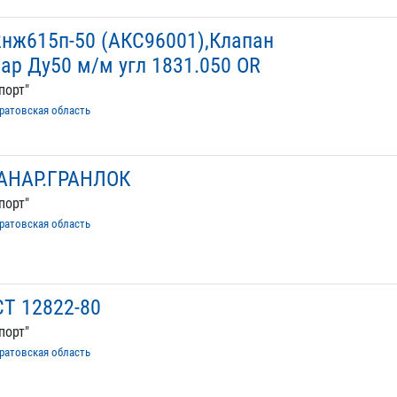
2нж615п-50 (АКС96001),Клапан
бар Ду50 м/м угл 1831.050 OR
порт"
ратовская область
РАНАР.ГРАНЛОК
порт"
ратовская область
Т 12822-80
порт"
ратовская область