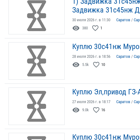
1) Задвижка 31с45нж
Задвижка 31с45нж Ду
30 июля 2026 г. в 11:30
Саратов
/
Сар
visibility
favorite_border
380
1
Куплю 30с41нж Муром 
28 июля 2026 г. в 18:56
Саратов
/
Сар
visibility
favorite_border
5.5k
10
Куплю Эл,привод ГЗ-А
27 июля 2026 г. в 18:17
Саратов
/
Сар
visibility
favorite_border
9.0k
16
Куплю 30с41нж Муром