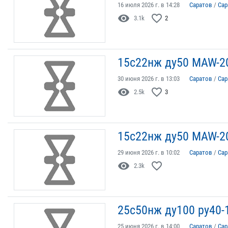
16 июля 2026 г. в 14:28
Саратов
/
Сар
visibility
favorite_border
3.1k
2
15с22нж ду50 MAW-2
30 июня 2026 г. в 13:03
Саратов
/
Сар
visibility
favorite_border
2.5k
3
15с22нж ду50 MAW-2
29 июня 2026 г. в 10:02
Саратов
/
Сар
visibility
favorite_border
2.3k
25с50нж ду100 ру40-
25 июня 2026 г. в 14:00
Саратов
/
Сар