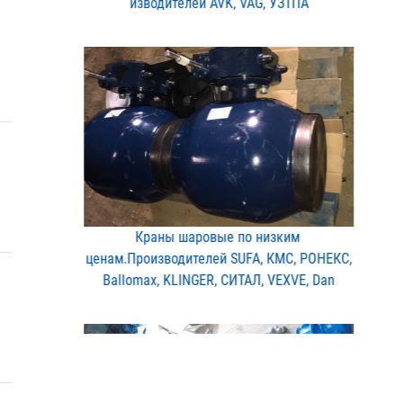
изводителей AVK, VAG, УЗ​ТПА
Краны шаровые по низким ​
ценам.Производителей SUF​A, КМС, РОНЕКС,
Ballomax​, KLINGER, СИТАЛ, VEXVE,​ Dan