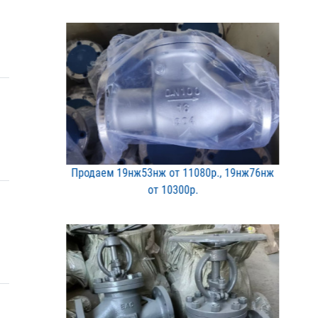
Продаем 19нж53нж от 1108​0р., 19нж76нж
от 10300р​.