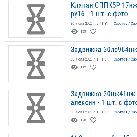
Клапан СППК5Р 17нж
ру16 - 1 шт. с фото
30 июля 2026 г. в 11:31
Саратов
/
Сар
visibility
favorite_border
123
Задвижка 30лс964нж 
30 июля 2026 г. в 11:31
Саратов
/
Сар
visibility
favorite_border
132
Задвижка 30нж41нж д
алексин - 1 шт. с фо
30 июля 2026 г. в 11:31
Саратов
/
Сар
visibility
favorite_border
168