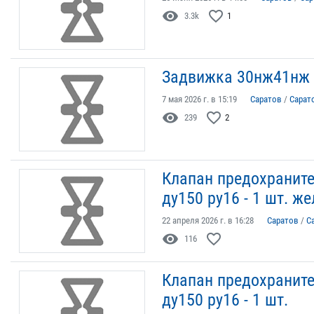
visibility
favorite_border
3.3k
1
Задвижка 30нж41нж д
7 мая 2026 г. в 15:19
Саратов
/
Сарат
visibility
favorite_border
239
2
Клапан предохраните
ду150 ру16 - 1 шт. ж
22 апреля 2026 г. в 16:28
Саратов
/
С
visibility
favorite_border
116
Клапан предохраните
ду150 ру16 - 1 шт.