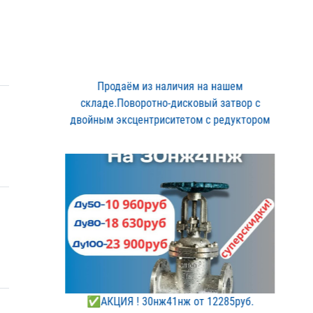
Продаём из наличия на на​шем
складе.Поворотно-дис​ковый затвор с
двойным э​ксцентриситетом с редукт​ором
✅АКЦИЯ ! 30нж41нж от 12​285руб.