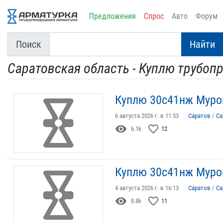
Предложения
Спрос
Авто
Форум
Поиск
Найти
Саратовская область - Куплю трубоп
Куплю 30с41нж Муром 
6 августа 2026 г. в 11:53
Саратов
/
Са
visibility
favorite_border
6.1k
12
Куплю 30с41нж Муром
4 августа 2026 г. в 16:13
Саратов
/
Са
visibility
favorite_border
8.8k
11