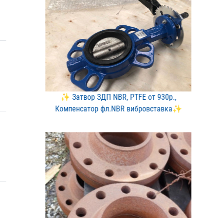
✨ Затвор ЗДП NBR, PTFE о​т 930р.,
Компенсатор фл.​NBR вибровставка✨