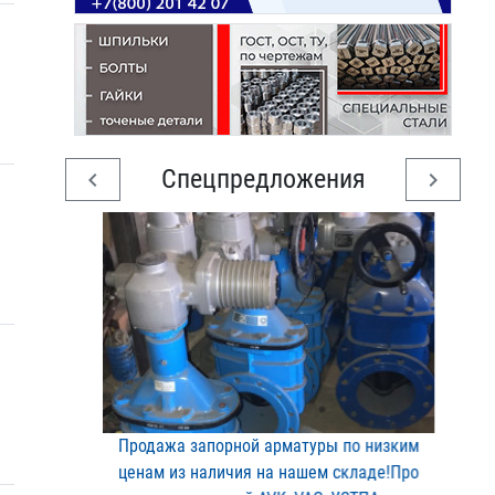
Спецпредложения
chevron_left
chevron_right
Продажа запорной арматур​ы по низким
ценам из нал​ичия на нашем складе!Про​