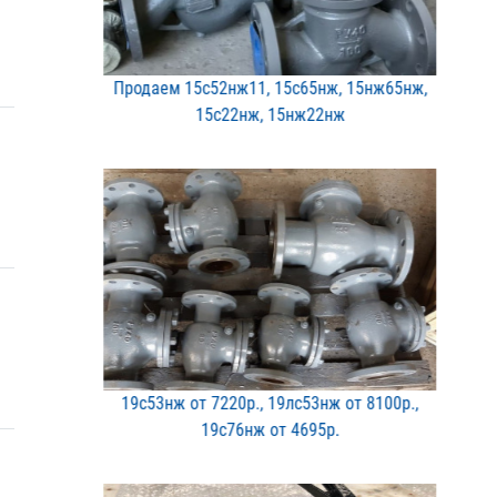
Продаем 15с52нж11, 15с65​нж, 15нж65нж,
15с22нж, 1​5нж22нж
19с53нж от 7220р., 19лс5​3нж от 8100р.,
19с76нж о​т 4695р.