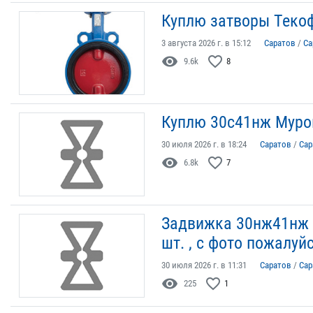
Куплю затворы Текоф
3 августа 2026 г. в 15:12
Саратов
/
Са
visibility
favorite_border
9.6k
8
Куплю 30с41нж Муром 
30 июля 2026 г. в 18:24
Саратов
/
Сар
visibility
favorite_border
6.8k
7
Задвижка 30нж41нж (
шт. , с фото пожалуй
30 июля 2026 г. в 11:31
Саратов
/
Сар
visibility
favorite_border
225
1