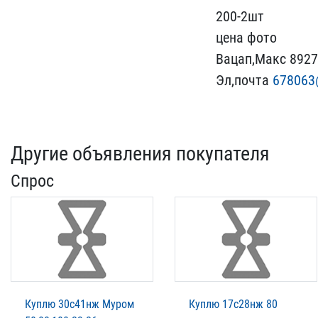
​200-2шт
цена фото
Ваца​п,Макс 892
Эл,по​чта
678063
Другие объявления покупателя
Спрос
Куплю 30с41нж Муром
Куплю 17с28нж 80