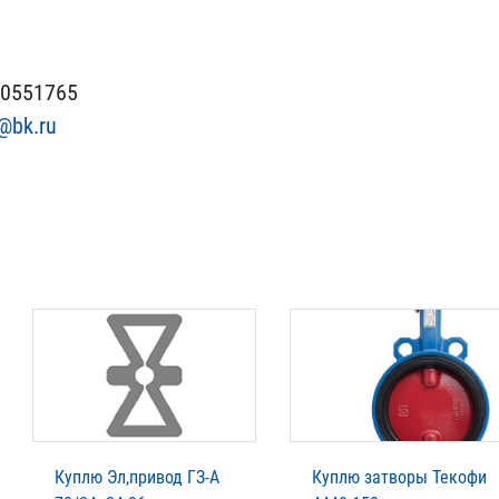
70551765
@bk.ru
Куплю Эл,привод ГЗ-А
Куплю затворы Текофи