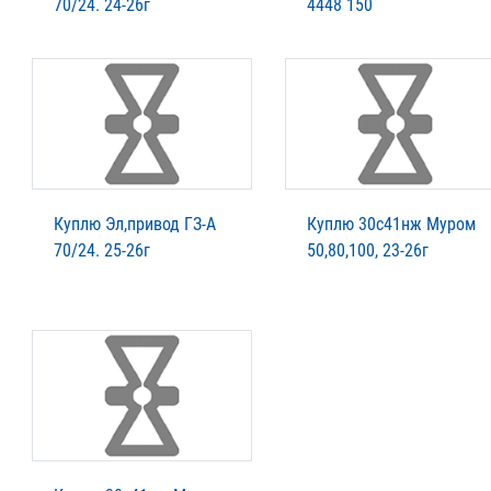
70/24. 24-26г
4448 150
Куплю Эл,привод ГЗ-А
Куплю 30с41нж Муром
70/24. 25-26г
50,80,100, 23-26г