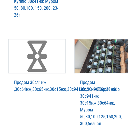
Куплю 30с41нж Муром
50, 80,100, 150, 200, 23-
26г
Продам 30с41нж
Продам
,30с64нж,30с65нж,30с15нж,30с941нж,30ч906бр,30ч6бр
30с41нж,30лс41нж
30с941нж
30с15нж,30с64нж,
Муром
50,80,100,125,150,200,
300,безнал