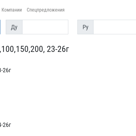
Компании
Спецпредложения
Ду
Py
Ду
Py
00,150,200, 23​-26г
2​6г
-26г