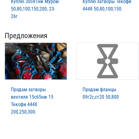
Куплю 30с41нж Муром
Куплю затворы Текофи
50,80,100,150,200, 23-
4448 50,80,100,150.
26г
Предложения
Продам затворы
Продам фланцы
вентиля 15с65нж 15
09г2с,ст20 50,800
Текофи 4448
200,250,300.