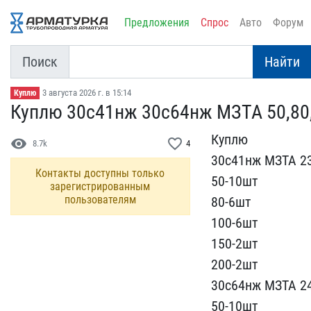
Предложения
Спрос
Авто
Форум
Поиск
Найти
3 августа 2026 г. в 15:14
Куплю
Куплю 30с41нж 30с64нж МЗ​ТА 50,80,1
Куплю
visibility
favorite_border
8.7k
4
30с41нж МЗТА 23-
Контакты доступны только
50-10шт
зарегистрированным
пользователям
80-6шт
100-6​шт
150-2шт
200-2шт
30с64​нж МЗТА 24
50-10шт