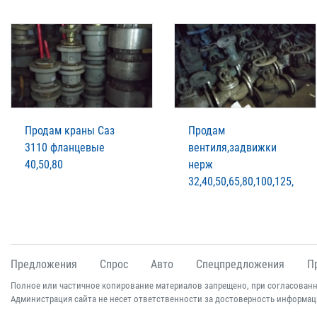
Продам краны Саз
Продам
3110 фланцевые
вентиля,задвижки
40,50,80
нерж
32,40,50,65,80,100,125,
Предложения
Спрос
Авто
Спецпредложения
П
Полное или частичное копирование материалов запрещено, при согласованн
Администрация сайта не несет ответственности за достоверность информац