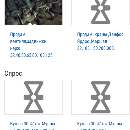
Продам
Продам .краны Данфос
вентиля,задвижки
Ярдос ,Маршал
нерж
32,100.150,200.300.
32,40,50,65,80,100,125,
Спрос
Куплю 30с41нж Муром
Куплю 30с41нж Муром