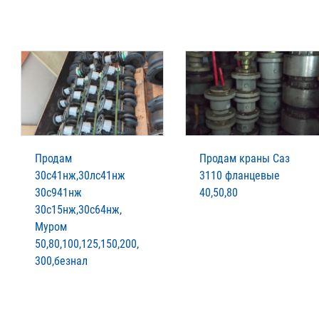
Продам
Продам краны Саз
30с41нж,30лс41нж
3110 фланцевые
30с941нж
40,50,80
30с15нж,30с64нж,
Муром
50,80,100,125,150,200,
300,безнал