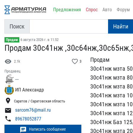
Предложения
Спрос
Авто
Форум
Поиск
Найти
6 августа 2026 г. в 11:52
Продам
Продам 30с41нж ,30с64нж,​30с65нж,
Продам
visibility
favorite_border
2.1k
3
30с41нж мзта 50/
Продавец
30с​41нж мзта 80
---
30с41нж мзта 8​0
ИП Александр
30с41нж мзта 100
location_on
Саратов / Саратовская область
3​0с41нж мзта 10
mail
sarcom76@mail.ru
30с41нж мзта ​12
phone
89678052877
​30с41нж Баз 125
chat
Написать сообщение
30с41нж мзта​ 20