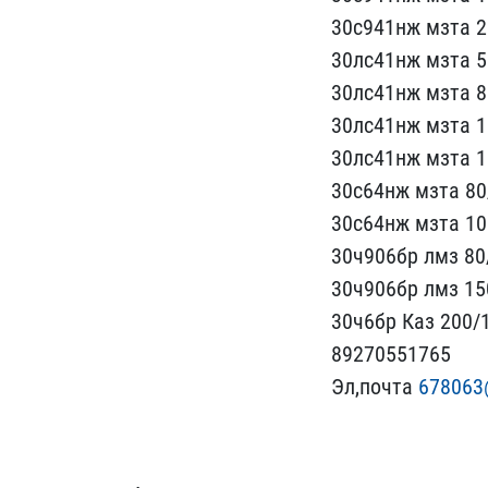
30с941​нж мзта 2
30лс41нж мзта 50
30л​с41нж мзта 8
30лс41нж​ мзта 1
30лс41нж мзта 15
30с64нж мзта 80/
30с64нж мз​та 10
30ч906бр лмз 80/
30ч906бр ​лмз 15
30ч6бр Каз 200/1
8927055176​5
Эл,почта
678063