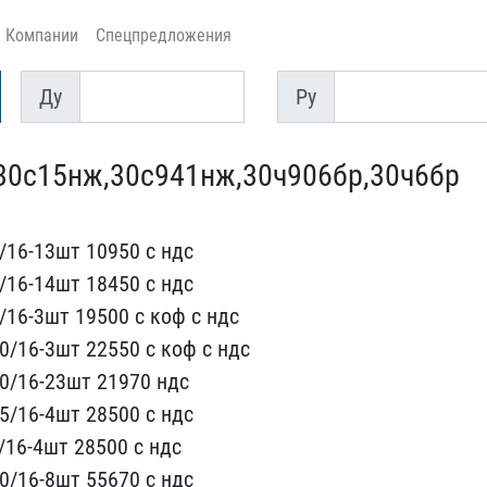
Компании
Спецпредложения
Ду
Py
Ду
Py
30с15нж,30с941нж​,30ч906бр,30ч6бр
​16-13шт 10950 с ндс
/16-14шт 184​50 с ндс
/16-3шт 19500 с коф с н​дс
/16-​3шт 22550 с коф с ндс
0/16-23шт ​21970 ндс
5/16-4шт 28500 с ндс
/16-4шт 2​8500 с ндс
0/16-8шт 55670 с ндс ​