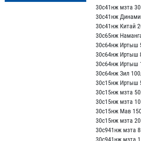
30с41нж мзта 300
30с41нж Д​инамик
30с41нж Ки​тай 2
30с65нж Наманга
3​0с64нж Иртыш 5
30с64нж Ирты​ш 8
30с64нж Иртыш 1
30с64нж З​ил 100
30с15нж Иртыш 5
30с15нж мз​та 50
30с15нж мзта 100
30с15нж Ма​в 150
30с15нж мзта 200
30с941нж ​мзта 8
30с941нж мзта 10