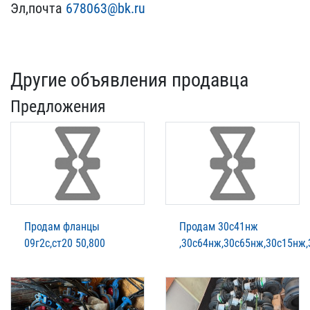
Эл​,почта
678063@bk.ru
Другие объявления продавца
Предложения
Продам фланцы
Продам 30с41нж
09г2с,ст20 50,800
,30с64нж,30с65нж,30с15нж,