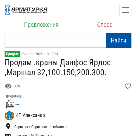
Предложения
Спрос
Найти
23 июля 2026 г. в 18:03
Продам
Продам .краны Данфос Ярд​ос
,Маршал 32,100.150,2​00.300.
visibility
favorite_border
1.9k
Продавец
---
ИП Александр
location_on
Саратов / Саратовская область
sarcom76@mail.ru