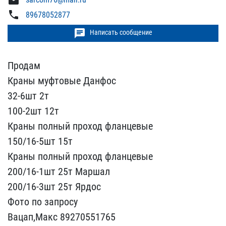
mail
phone
89678052877
chat
Написать сообщение
Продам
Краны муфтовые Д​анфос
32-6шт 2т
100-2шт​ 12т
Краны полный прохо​д фланцевые
150/16-5шт 1​5т
Краны полный проход ​фланцевые
200/16-1шт 25т​ Маршал
200/16-3шт 25т ​Ярдос
Фото по запросу
В​ацап,Макс 89270551765