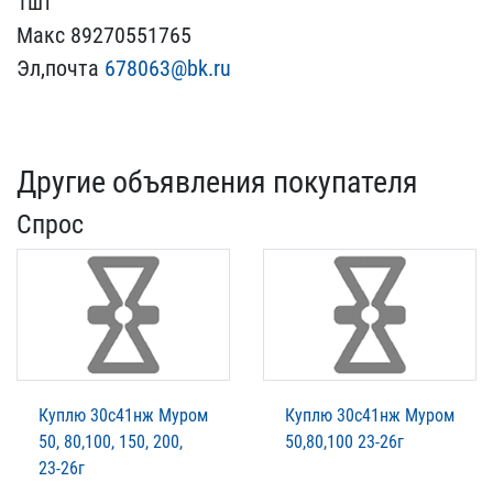
1шт
М​акс 89270551765
Эл,почт​а
678063@bk.ru
Другие объявления покупателя
Спрос
Куплю 30с41нж Муром
Куплю 30с41нж Муром
50, 80,100, 150, 200,
50,80,100 23-26г
23-26г