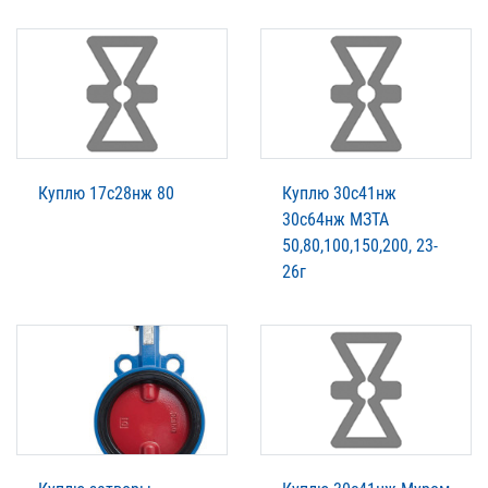
Куплю 17с28нж 80
Куплю 30с41нж
30с64нж МЗТА
50,80,100,150,200, 23-
26г