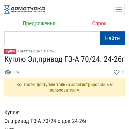
Предложения
Спрос
Найти
4 августа 2026 г. в 15:57
Куплю
Куплю Эл,привод ГЗ-А 70/​24. 24-26г
visibility
favorite_border
6.5k
11
Контакты доступны только зарегистрированным
пользователям
Куплю
Эл,привод ГЗ-А 70​/24 с док 24-26г