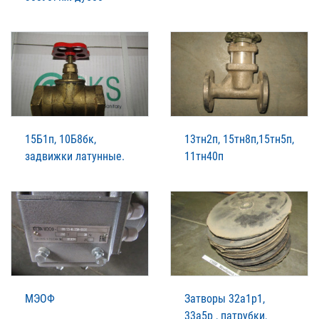
15Б1п, 10Б8бк,
13тн2п, 15тн8п,15тн5п,
задвижки латунные.
11тн40п
МЭОФ
Затворы 32а1р1,
33а5р , патрубки,