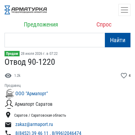
Предложения
Спрос
Найти
28 июля 2026 г. в 07:22
Продам
Отвод 90-1220
visibility
favorite_border
1.2k
4
Продавец
ООО "Армапорт"
Армапорт Саратов
location_on
Саратов / Саратовская область
mail
zakaz@armaport.ru
phone
8(8452) 39 46 11 , 8(996)2046474