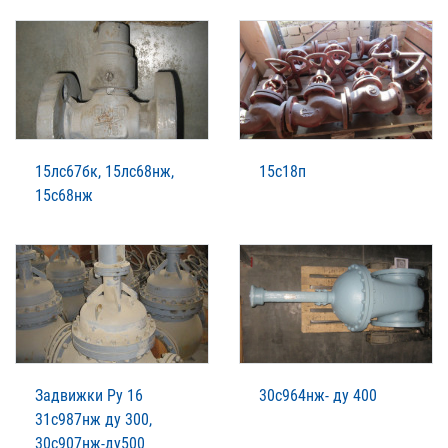
15лс67бк, 15лс68нж,
15с18п
15с68нж
Задвижки Ру 16
30с964нж- ду 400
31с987нж ду 300,
30с907нж-ду500