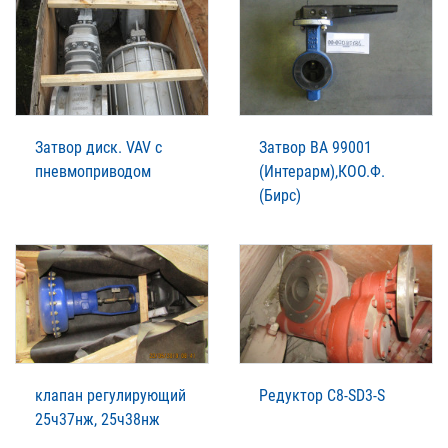
Затвор диск. VAV с
Затвор ВА 99001
пневмоприводом
(Интерарм),КОО.Ф.
(Бирс)
клапан регулирующий
Редуктор C8-SD3-S
25ч37нж, 25ч38нж