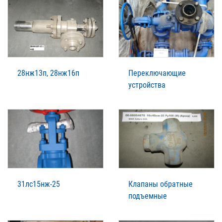
28нж13п, 28нж16п
Переключающие
устройства
31лс15нж-25
Клапаны обратные
подъемные