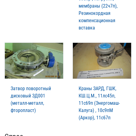
мембраны (22ч7п),
Резинокордная
компенсационная
вставка
Затвор поворотный
Краны ЗАРД, ГШК,
дисковый ЗД001
КШ.Ц.М., 11лс45п,
(металл-металл,
11с69п (Энергомаш-
фторопласт)
Калуга) , 10с9пМ
(Аркор), 11с67п