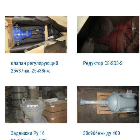
клапан регулирующий
Редуктор C8-SD3-S
25ч37нж, 25ч38нж
Задвижки Ру 16
30с964нж- ду 400