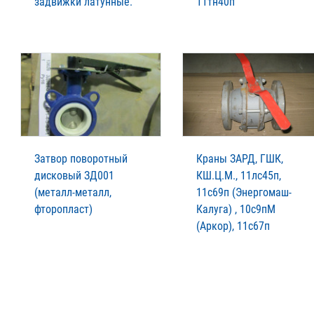
задвижки латунные.
11тн40п
Затвор поворотный
Краны ЗАРД, ГШК,
дисковый ЗД001
КШ.Ц.М., 11лс45п,
(металл-металл,
11с69п (Энергомаш-
фторопласт)
Калуга) , 10с9пМ
(Аркор), 11с67п