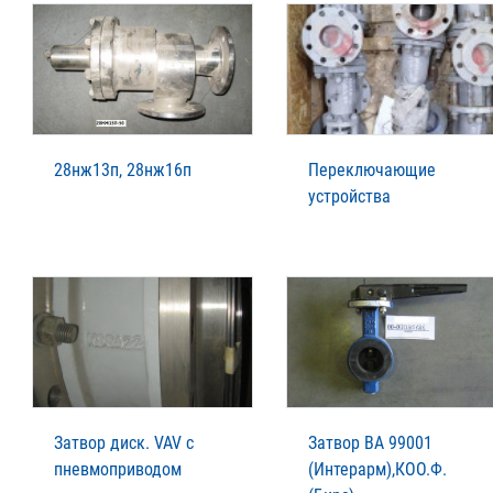
28нж13п, 28нж16п
Переключающие
устройства
Затвор диск. VAV с
Затвор ВА 99001
пневмоприводом
(Интерарм),КОО.Ф.