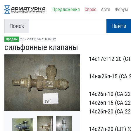
Предложения
Спрос
Авто
Форум
Поиск
Найти
27 июля 2026 г. в 07:12
Продам
сильфонные клапаны
14с17ст12-20 (СТ
14нж26​п-15 (СА 2
14с26п-10 (​СА 2201
14с26п-​15 (СА 2201
14с2​6п-20 (СА 2201
14с27п-20 (ШТ) (СА