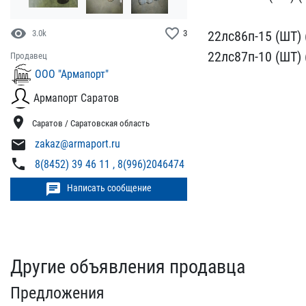
visibility
favorite_border
​22лс86п-15 (ШТ) 
3.0k
3
22лс87п-​10 (ШТ) 
Продавец
ООО "Армапорт"
Армапорт Саратов
location_on
Саратов / Саратовская область
mail
zakaz@armaport.ru
phone
8(8452) 39 46 11 , 8(996)2046474
chat
Написать сообщение
Другие объявления продавца
Предложения