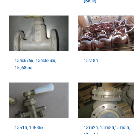
(Бирс)
15лс67бк, 15лс68нж,
15с18п
15с68нж
15Б1п, 10Б8бк,
13тн2п, 15тн8п,15тн5п,