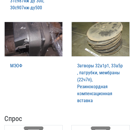
31с987нж ду 300,
30с907нж-ду500
МЭОФ
Затворы 32а1р1, 33а5р
, патрубки, мембраны
(22ч7п),
Резинокордная
компенсационная
вставка
Спрос