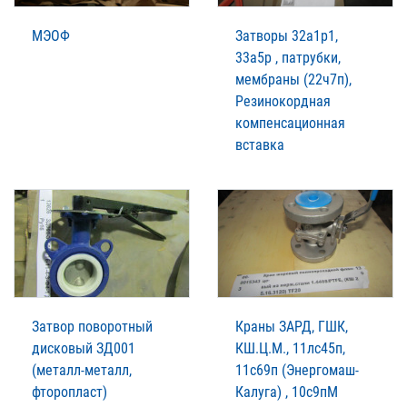
МЭОФ
Затворы 32а1р1,
33а5р , патрубки,
мембраны (22ч7п),
Резинокордная
компенсационная
вставка
Затвор поворотный
Краны ЗАРД, ГШК,
дисковый ЗД001
КШ.Ц.М., 11лс45п,
(металл-металл,
11с69п (Энергомаш-
фторопласт)
Калуга) , 10с9пМ