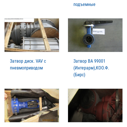
подъемные
Затвор диск. VAV с
Затвор ВА 99001
пневмоприводом
(Интерарм),КОО.Ф.
(Бирс)