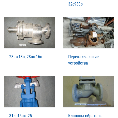
32с930р
28нж13п, 28нж16п
Переключающие
устройства
31лс15нж-25
Клапаны обратные