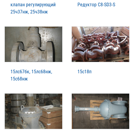
клапан регулирующий
Редуктор C8-SD3-S
25ч37нж, 25ч38нж
15лс67бк, 15лс68нж,
15с18п
15с68нж