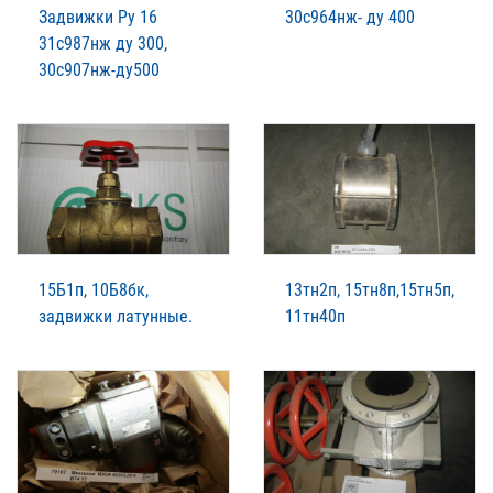
Задвижки Ру 16
30с964нж- ду 400
31с987нж ду 300,
30с907нж-ду500
15Б1п, 10Б8бк,
13тн2п, 15тн8п,15тн5п,
задвижки латунные.
11тн40п