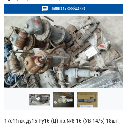
chat
Написать сообщение
17с11нж-ду15 Ру16 (Ц) пр​.№8-16 (УВ-14/5) ​18шт