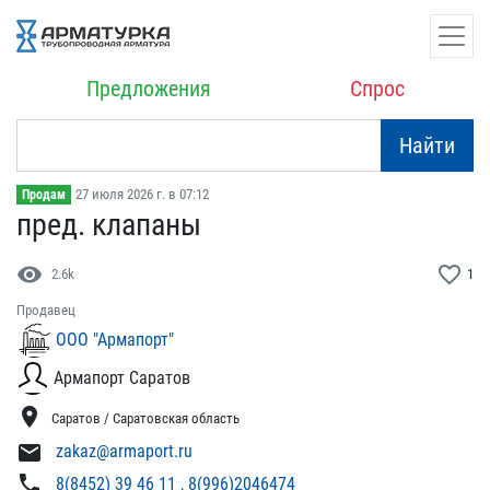
Предложения
Спрос
Найти
27 июля 2026 г. в 07:12
Продам
пред. клапаны
visibility
favorite_border
2.6k
1
Продавец
ООО "Армапорт"
Армапорт Саратов
location_on
Саратов / Саратовская область
mail
zakaz@armaport.ru
phone
8(8452) 39 46 11 , 8(996)2046474