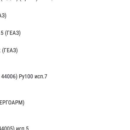
З) ​
5​ (ГЕАЗ)
 (ГЕАЗ) ​
44006) Ру100 исп.7 ​
НЕРГОАРМ)
4005) ​исп.5