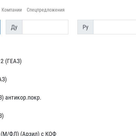
Компании
Спецпредложения
Ду
Py
Ду
Py
2 (ГЕАЗ)​
АЗ)
) антикор.п​окр.
З)
 (М/ФЛ) (А​рзил) с КОФ