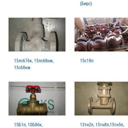
(Бирс)
15лс67бк, 15лс68нж,
15с18п
15с68нж
15Б1п, 10Б8бк,
13тн2п, 15тн8п,15тн5п,