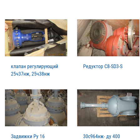
клапан регулирующий
Редуктор C8-SD3-S
25ч37нж, 25ч38нж
Задвижки Ру 16
30с964нж- ду 400