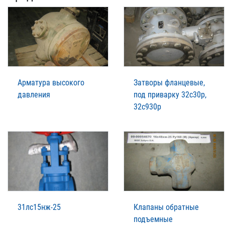
Арматура высокого
Затворы фланцевые,
давления
под приварку 32с30р,
32с930р
31лс15нж-25
Клапаны обратные
подъемные