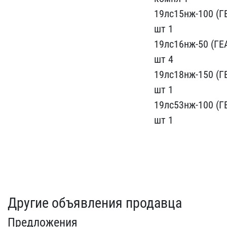
19лс15нж-100 (ГЕ
шт 1
19лс16нж-​50 (ГЕ
шт 4
1​9лс18нж-150 (ГЕ
шт 1
19лс53нж-100 (ГЕ
шт 1
Другие объявления продавца
Предложения