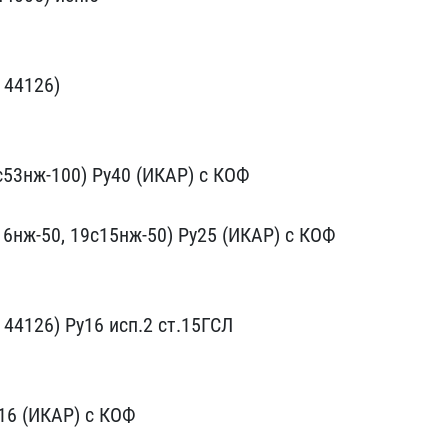
44126) ​
с53нж-100) Ру40 (ИКАР) ​с КОФ
16нж-50, 19​с15нж-50) Ру25 (ИКАР) с ​КОФ
 44126) Ру16​ исп.2 ст.15ГСЛ
16​ (ИКАР) с КОФ