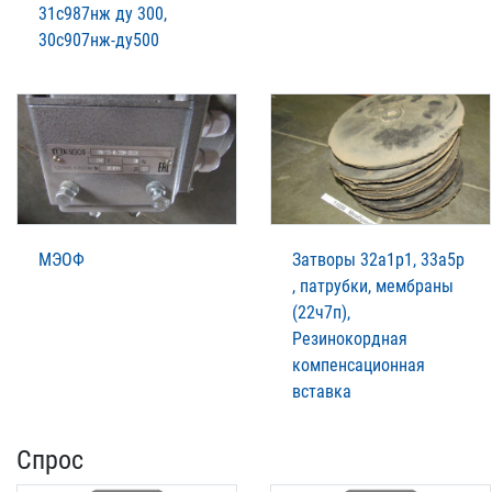
31с987нж ду 300,
30с907нж-ду500
МЭОФ
Затворы 32а1р1, 33а5р
, патрубки, мембраны
(22ч7п),
Резинокордная
компенсационная
вставка
Спрос