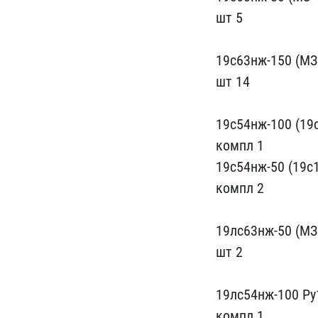
шт 5
19с6​3нж-150 (МЗ 
шт 14
19с54нж-100 (1​9
компл 1
19​с54нж-50 (19с
компл 2
19л​с63нж-50 (МЗ
​шт 2
19лс54нж-100 Ру
ком​пл 1