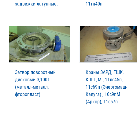
задвижки латунные.
11тн40п
Затвор поворотный
Краны ЗАРД, ГШК,
дисковый ЗД001
КШ.Ц.М., 11лс45п,
(металл-металл,
11с69п (Энергомаш-
фторопласт)
Калуга) , 10с9пМ
(Аркор), 11с67п