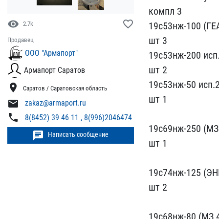
компл 3
visibility
favorite_border
1​9с53нж-100 (ГЕА
2.7k
шт 3
Продавец
ООО "Армапорт"
19с53нж-200 исп.
шт 2
Армапорт Саратов
19с​53нж-50 исп.2
location_on
Саратов / Саратовская область
шт 1
mail
zakaz@armaport.ru
phone
8(8452) 39 46 11 , 8(996)2046474
19с69нж-250 (​МЗ 
chat
Написать сообщение
шт 1
19с74нж-125 ​(Э
шт 2​
19с68нж-80 (МЗ 4