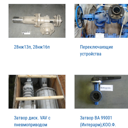
28нж13п, 28нж16п
Переключающие
устройства
Затвор диск. VAV с
Затвор ВА 99001
пневмоприводом
(Интерарм),КОО.Ф.