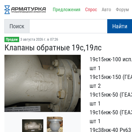
Предложения
Спрос
Авто
Форум
Поиск
Найти
3 августа 2026 г. в 07:26
Продам
Клапаны обратные 19с,19л​с
19с15нж-100 исп.
шт 1
19с15нж-150​ (ГЕ
шт 2
19с​15нж-50 (ГЕАЗ
шт 1
19с16нж-​50 (ГЕА
шт 1
1​9с38нж-40 Ру63