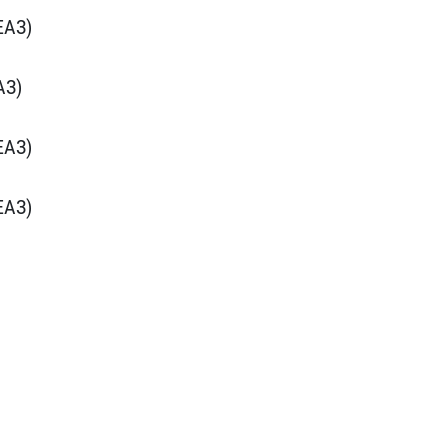
АЗ​)
АЗ)
АЗ) ​
​АЗ)