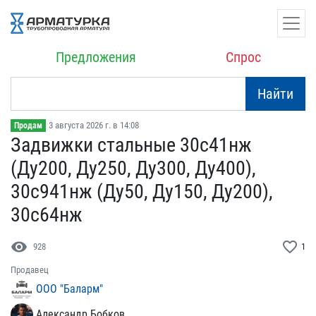
Предложения
Спрос
Найти
3 августа 2026 г. в 14:08
Продам
Задвижки стальные 30с41н​ж
(Ду200, Ду250, Ду300, ​Ду400),
30с941нж (Ду50, ​Ду150, Ду200),
30с64нж
visibility
favorite_border
928
1
Продавец
ООО "Баларм"
Александр Бобков