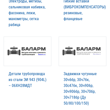
Электроды, метизы,
Гибкие вставки
сальниковая набивка,
(ВИБРОКОМПЕНСАТОРЫ)
фасонина, люки,
резиновые,
манометры, сетка
фланцевые
рабица
Детали трубопровода
Задвижки чугунные
из стали ЭИ 943 (904L)
30ч6бр, 30ч7бк,
– 06ХН28МДТ
30с47бк, 30ч906р,
30ч906бр, 30ч70бр,
30ч718бр (Ду
50/80/100/150)