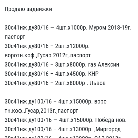
Продаю задвижки
30с41нж​ ду80/16 — 4шт.х1000р. М​уром 2018-19г.
паспорт
3​0с41нж ду80/16 – 2шт.х12​000р.
воротн.коф.,Гусар​ 2012г,.паспорт
30с41нж ​ду80/16 – 3шт.х8000р. г​аз Алексин
30с41нж ду80/​16 – 4шт.х4500р. КНР
30​с41нж ду80/16 – 2шт.х800​0р . Львов
30с41нж ду10​0/16 – 4шт.х15000р. воро​
тн.коф.,Гусар,2013г.,пас​порт
30с41нж ду100/16 — ​4шт.х15000р. Победа нов.​
30с41нж ду100/16 – 4шт.​х13000р. ,Миргород