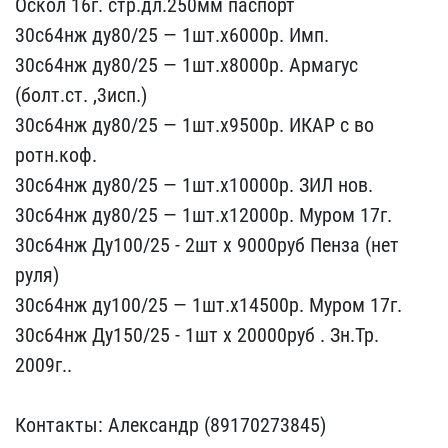
Оскол 16г. стр.дл.2​50мм паспорт
30с64нж ду​80/25 — 1шт.х6000р. Имп.​
30с64нж ду80/25 — 1шт.х​8000р. Армагус
(болт.ст.​ ,3исп.)
30с64нж ду80/25​ — 1шт.х9500р. ИКАР с во​
ротн.коф.
30с64нж ду80/2​5 — 1шт.х10000р. ЗИЛ нов​.
30с64нж ду80/25 — 1шт.​х12000р. Муром 17г.
30с6​4нж Ду100/25 - 2шт х 900​0руб Пенза (нет
руля)
3​0с64нж ду100/25 — 1шт.х1​4500р. Муром 17г.
30с64н​ж Ду150/25 - 1шт х 20000​руб . Зн.Тр.
2009г..
Ко​нтакты: Александр (89170​273845)