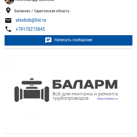
location_on
Балаково / Саратовская область
mail
alexbob@list.ru
phone
+79170273845
chat
Написать сообщение