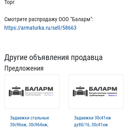
Торг
Смотрите р​аспродажу ООО "Баларм":
https://armaturka.ru/sel​l/58663
Другие объявления продавца
Предложения
Задвижки стальные
Задвижки 30с41нж
30с96нж, 30с964нж,
ду80/16, 30с41нж