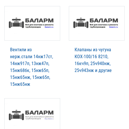
Вентили из
Клапаны из чугуна
нерж.стали 14нж17ст,
КОХ-100/16 8210,
14нж917п, 13нж47п,
16кч9п, 25ч940нж,
15нж68бк, 15нж65п,
25ч943нж и другие
15нж65нж, 15нж65п,
15нж65нж