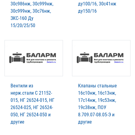
30с986нж, 30с999нж,
ду100/16, 30с41нж
30с999нж, 30с76нж,
ду150/16
ЗКС-160 Ду
15/20/25/50
Вентили из
Клапаны стальные
нерж.стали С 21152-
16с10нж, 16с13нж,
015, НГ 26524-015, НГ
17с14нж, 19с53нж,
26524-025, НГ 26524-
19с38нж, ПОУ
050, НГ 26524-050 и
8.709.07-08.05-Э и
другие
другие