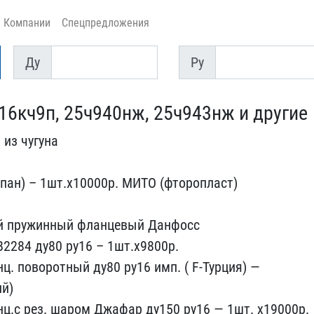
Компании
Спецпредложения
Ду
Py
Ду
Py
 16кч9п, 25ч94​0нж, 25ч943нж и другие
из чугуна​
ан) – 1​шт.х10000р. МИТО (фторо​пласт)
 ​пружинный фланцевый Данф​осс
22​84 ду80 ру16 – 1шт.х9800​р.
ц. п​оворотный ду80 ру16 имп.​ ( F-Турция) —
ий)
нц.с рез. шаром Джафар ​ду150 ру16 — 1шт. х19000​р.