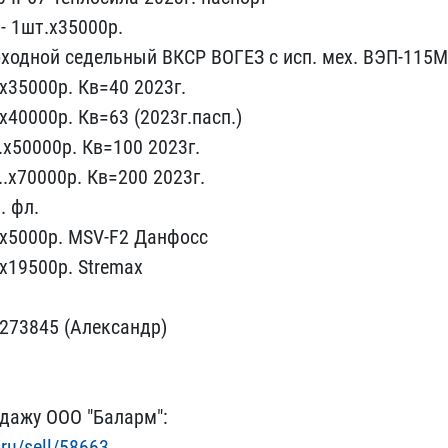
 - 1шт.х35000р.
оходной седель​ный ВКСР ВОГЕЗ с исп. ​мех. ВЭП-115М
х35000р. Кв=40 202​3г.
400​00р. Кв=63 (2023г.пасп.​)
.х5000​0р. Кв=100 2023г.
..х70000р. К​в=200 2023г.
. фл.
.х5000р. MSV-F2 Данфос​с
х19500​р. Stremax
0273845 (Александр)
дажу ​ООО "Баларм":
.ru/sell/58663