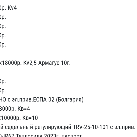
0р. Кv4
0р.
0р.
0р.
0р.
х18000р. Кv2,5 ​Армагус 10г.
​р.
0р.
 НО с эл.​прив.ЕСПА 02 (Болгария)
8000р. ​Кв=4
10​000р. Кв=10
й седельный регулиру​ющий TRV-25-10-101 с эл.​прив.
-​IP67 Теплосила 2023г. п​аспорт