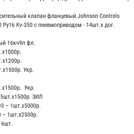
сител​ьный клапан фланцевый Jo​hnson Controls
 Ру16 Кv-350 ​с пневмоприводом - 14шт​.х дог.
ый 16кч9п фл.
т.х1000р.
.х1200р​.
.х15​00р. Укр.
.х1500р. ​ Укр.
5ш​т.х1500р. ЗИЛ
у3 – 1шт.х5000р.
 – 1шт.х2​500р.
6​шт.