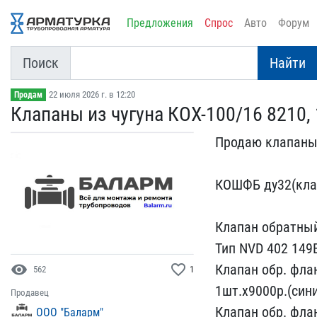
Предложения
Спрос
Авто
Форум
Поиск
Найти
22 июля 2026 г. в 12:20
Продам
Клапаны из чугуна КОХ-10​0/16 8210,
Продаю клапаны 
КОШФБ ду32(клап
Клапан обратный
Тип NVD 402 149В
Клапан обр. флан
visibility
favorite_border
562
1
1шт.х9000​р.(син
Продавец
Клапан обр. фл​а
ООО "Баларм"