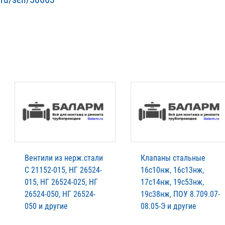
Вентили из нерж.стали
Клапаны стальные
С 21152-015, НГ 26524-
16с10нж, 16с13нж,
015, НГ 26524-025, НГ
17с14нж, 19с53нж,
26524-050, НГ 26524-
19с38нж, ПОУ 8.709.07-
050 и другие
08.05-Э и другие