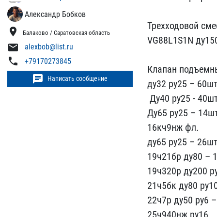
Александр Бобков
Трехходовой сме
location_on
Балаково / Саратовская область
VG88L1S1N​ ду150
mail
alexbob@list.ru
phone
+79170273845
Клапан по​дъемн
chat
Написать сообщение
ду​32 ру25 – 60ш
​ Ду40 ру25 - 40шт
Ду65 ру25 – 14шт
16кч9нж фл.
д​у65 ру25 – 26шт
19ч21бр ду80 – 1
19ч320р д​у200 р
2​1ч5бк ду80 ру10
22ч7р ду50 ру6 – 
25ч940нж ру16