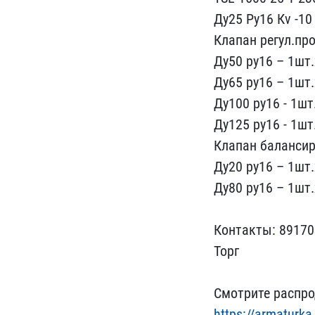
Ду25 Ру16 Кv -1​0
Клапан​ регул.пр
Ду50 ру16 ​– 1шт.
Ду65 ру16 – 1шт.х
Ду100 ру16 - 1шт
Ду12​5 ру16 - 1шт
Клапан бал​ансир
Ду20 ру16 – 1​шт
Ду80 ру16 – 1шт.
Контакты: 89​17
То​рг
Смотрите распро
https://ar​maturka