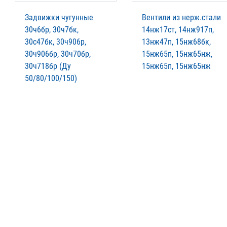
Задвижки чугунные
Вентили из нерж.стали
30ч6бр, 30ч7бк,
14нж17ст, 14нж917п,
30с47бк, 30ч906р,
13нж47п, 15нж68бк,
30ч906бр, 30ч70бр,
15нж65п, 15нж65нж,
30ч718бр (Ду
15нж65п, 15нж65нж
50/80/100/150)