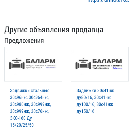
Другие объявления продавца
Предложения
Задвижки стальные
Задвижки 30с41нж
30с96нж, 30с964нж,
ду80/16, 30с41нж
30с986нж, 30с999нж,
ду100/16, 30с41нж
30с999нж, 30с76нж,
ду150/16
ЗКС-160 Ду
15/20/25/50