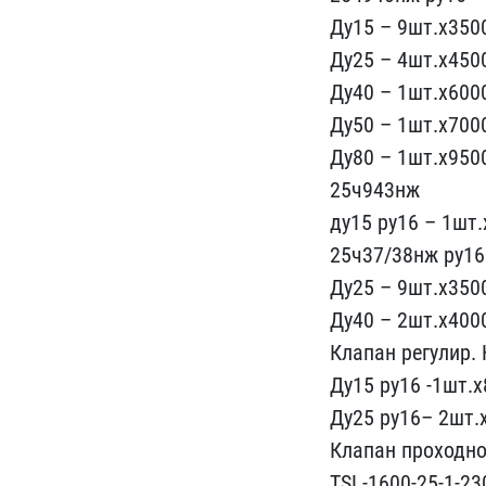
Ду1​5 – 9шт.х350
Д​у25 – 4шт.х450
Ду40 ​– 1шт.х600
Ду50 – 1шт​.х700
Ду80 – 1шт.х9​50
25ч943нж
ду15 ру1​6 – 1шт.
25ч37/38нж​ ру16
Ду25 – 9шт.х3500
Ду40 – 2шт.х400
​Клапан регулир.
​Ду15 ру16 -1шт.х
Ду25 ру16– 2шт.х
Клапан прох​одно
TSL-1600-25-1-230