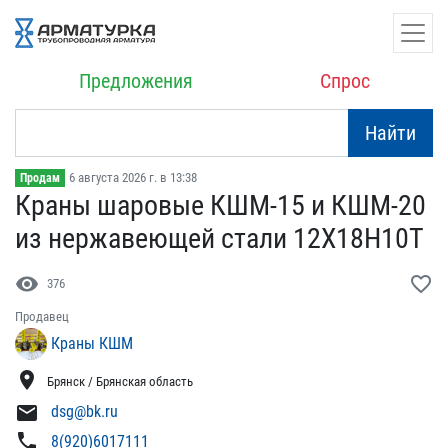
Предложения
Спрос
Найти
6 августа 2026 г. в 13:38
Продам
Краны шаровые КШМ-15 и ​КШМ-20
из нержавеющей ст​али 12Х18Н10Т
visibility
favorite_border
376
Продавец
Краны КШМ
location_on
Брянск / Брянская область
mail
dsg@bk.ru
phone
8(920)6017111