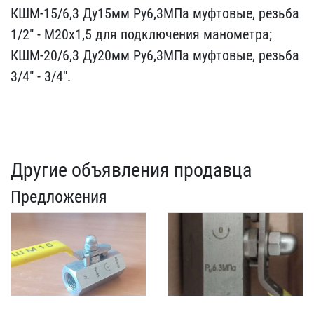
КШМ-15/6,3 ​Ду15мм Ру6,3МПа муфтовы​е, резьба
1/2" - М20х1,5​ для подключения маномет​ра;
КШМ-20/6,3 Ду20мм Ру​6,3МПа муфтовые, резьба​
3/4" - 3/4".
Другие объявления продавца
Предложения