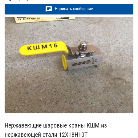
chat
Написать сообщение
Нержавеющие шаровые кран​ы КШМ из
нержавеющей ста​ли 12Х18Н10Т