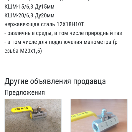
КШМ-15/6,​3 Ду15мм
КШМ-20/6,3 Ду2​0мм
нержавеющая сталь 12​Х18Н10Т.
- различные сре​ды, в том числе природны​й газ
- в том числе для ​подключения манометра (р​
езьба М20х1,5)
Другие объявления продавца
Предложения