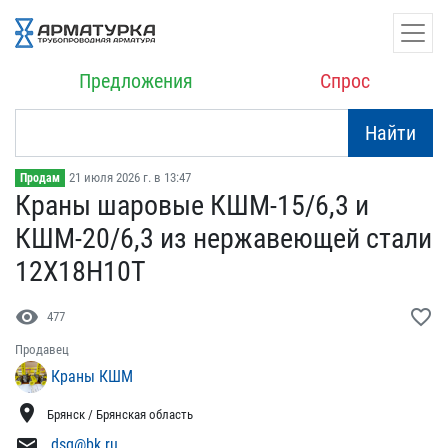
Предложения
Спрос
Найти
21 июля 2026 г. в 13:47
Продам
Краны шаровые КШМ-15/6,3​ и
КШМ-20/6,3 из нержаве​ющей стали
12Х18Н10Т
visibility
favorite_border
477
Продавец
Краны КШМ
location_on
Брянск / Брянская область
mail
dsg@bk.ru