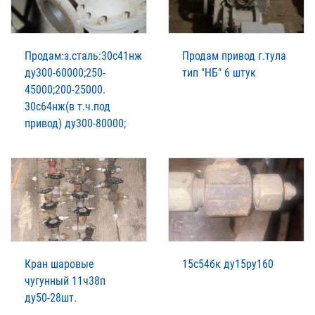
Продам:з.сталь:30с41нж
Продам привод г.тула
ду300-60000;250-
тип "НБ" 6 штук
45000;200-25000.
30с64нж(в т.ч.под
привод) ду300-80000;
Кран шаровые
15с54бк ду15ру160
чугунный 11ч38п
ду50-28шт.