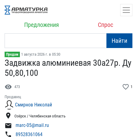
Предложения
Спрос
Найти
1 августа 2026 г. в 05:30
Продам
Задвижка алюминиевая 30а​27р. Ду
50,80,100
visibility
favorite_border
473
1
Продавец
Смирнов Николай
location_on
Озёрск / Челябинская область
mail
marc-05@mail.ru
phone
89528361064