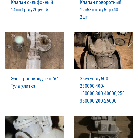
Клапан сильфонный
Клапан поворотный
14нж1р ду20ру0.5
19с53нж ду50ру40-
2шт
Электропривод тип "б"
З.чугун:ду500-
Тула улитка
230000;400-
150000;300-40000;250-
350000;200-25000.