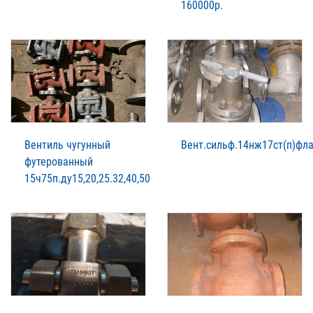
160000р.
Вентиль чугунный
Вент.сильф.14нж17ст(п)фл
футерованный
15ч75п.ду15,20,25.32,40,50