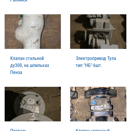
Клапан стальной
Электропривод Тула
ду300, на шпильках
тип "НБ"-6шт.
Пенза
Продам
Клапан чугунный