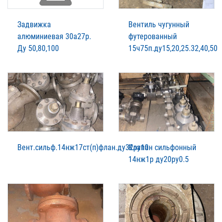
Задвижка
Вентиль чугунный
алюминиевая 30а27р.
футерованный
Ду 50,80,100
15ч75п.ду15,20,25.32,40,50
Вент.сильф.14нж17ст(п)флан.ду32ру10
Клапан сильфонный
14нж1р ду20ру0.5