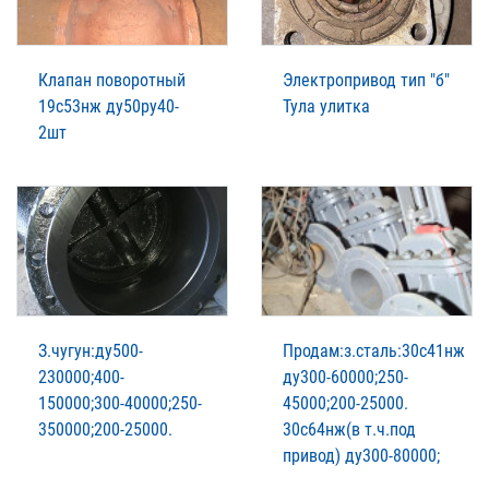
Клапан поворотный
Электропривод тип "б"
19с53нж ду50ру40-
Тула улитка
2шт
З.чугун:ду500-
Продам:з.сталь:30с41нж
230000;400-
ду300-60000;250-
150000;300-40000;250-
45000;200-25000.
350000;200-25000.
30с64нж(в т.ч.под
привод) ду300-80000;