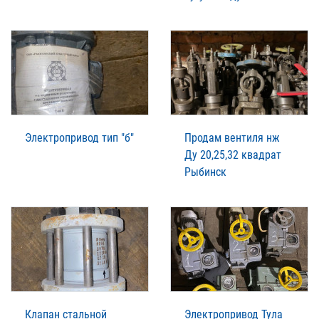
Электропривод тип "б"
Продам вентиля нж
Ду 20,25,32 квадрат
Рыбинск
Клапан стальной
Электропривод Тула