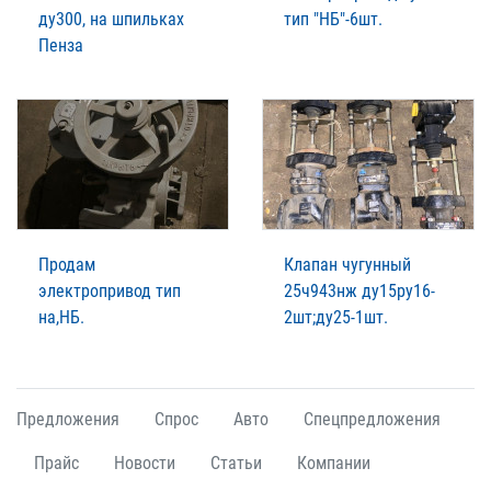
ду300, на шпильках
тип "НБ"-6шт.
Пенза
Продам
Клапан чугунный
электропривод тип
25ч943нж ду15ру16-
на,НБ.
2шт;ду25-1шт.
Предложения
Спрос
Авто
Спецпредложения
Прайс
Новости
Статьи
Компании