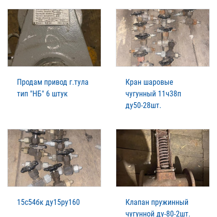
Продам привод г.тула
Кран шаровые
тип "НБ" 6 штук
чугунный 11ч38п
ду50-28шт.
15с54бк ду15ру160
Клапан пружинный
чугунной ду-80-2шт.