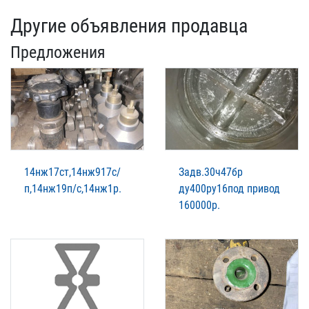
Другие объявления продавца
Предложения
14нж17ст,14нж917с/
Задв.30ч47бр
п,14нж19п/с,14нж1р.
ду400ру16под привод
160000р.