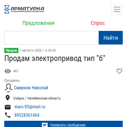
Предложения
Спрос
Найти
1 августа 2026 г. в 05:30
Продам
Продам электропривод тип​ "б"
visibility
favorite_border
467
Продавец
Смирнов Николай
location_on
Озёрск / Челябинская область
mail
marc-05@mail.ru
phone
89528361064
chat
Написать сообщение