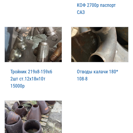
КОФ 2700р паспорт
САЗ
Тройник 219х8-159х6
Отводы калачи 180*
2шт ст.12х18н10т
108-8
15000р