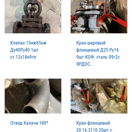
Клапан 15нж65нж
Кран шаровый
Ду40Ру40 1шт
фланцевый Д25 Ру16
ст.12х18н9тл
9шт КОФ. сталь 09г2с
ЯРДОС. .
Отвод Калачи 180*
Кран фланцевый
20.16.3110 20шт с