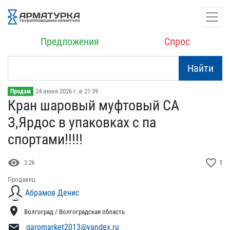
Предложения
Спрос
Найти
24 июня 2026 г. в 21:39
Продам
Кран шаровый муфтовый СА​
З,Ярдос в упаковках с па​
спортами!!!!!
visibility
favorite_border
2.2k
1
Продавец
Абрамов Денис
location_on
Волгоград / Волгоградская область
mail
garomarket2013@yandex.ru