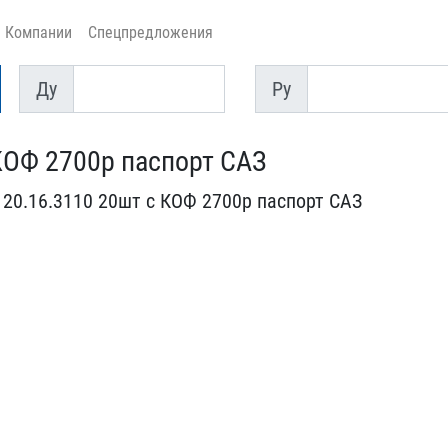
Компании
Спецпредложения
Ду
Py
Ду
Py
КОФ 2700р пасп​орт САЗ
20.16.311​0 20шт с КОФ 2700р п​аспорт САЗ