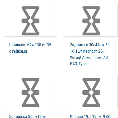
Шпилька М24-130 ст.35
Задвижка 30с41нж 50-
с гайками
16 1шт паспорт 25-
26год! Арма-пром, АЗ,
БАЗ, Гусар
Задвижка 30нж18нж
Клапан 19лс19нж Ду80