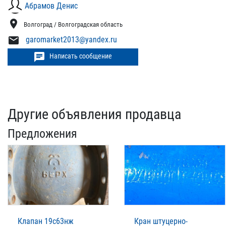
Абрамов Денис
location_on
Волгоград / Волгоградская область
mail
garomarket2013@yandex.ru
chat
Написать сообщение
Другие объявления продавца
Предложения
Клапан 19с63нж
Кран штуцерно-