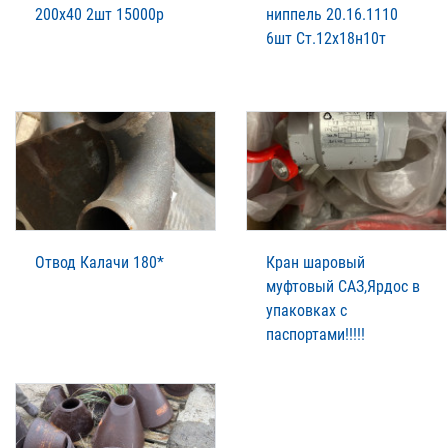
200х40 2шт 15000р
ниппель 20.16.1110
6шт Ст.12х18н10т
Отвод Калачи 180*
Кран шаровый
муфтовый САЗ,Ярдос в
упаковках с
паспортами!!!!!