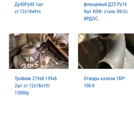
Ду40Ру40 1шт
фланцевый Д25 Ру16
ст.12х18н9тл
9шт КОФ. сталь 09г2с
ЯРДОС. .
Тройник 219х8-159х6
Отводы калачи 180*
2шт ст.12х18н10т
108-8
15000р