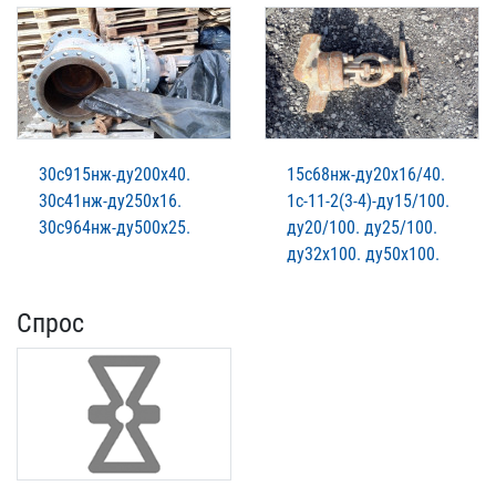
30с915нж-ду200х40.
15с68нж-ду20х16/40.
30с41нж-ду250х16.
1с-11-2(3-4)-ду15/100.
30с964нж-ду500х25.
ду20/100. ду25/100.
ду32х100. ду50х100.
Спрос