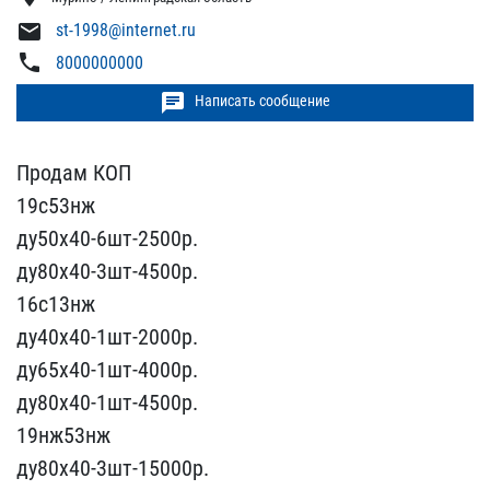
mail
st-1998@internet.ru
phone
8000000000
chat
Написать сообщение
Продам КОП
19с53нж
ду50х​40-6шт-2500р.
ду80х40-3ш​т-4500р.
16с13нж
ду40х40​-1шт-2000р.
ду65х40-1шт-​4000р.
ду80х40-1шт-4500р​.
19нж53нж
ду80х40-3шт-1​5000р.