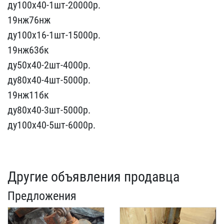
ду100х40-1шт-2000​0р.
19нж76нж
ду100х16-1ш​т-15000р.
19нж63бк
ду50х​40-2шт-4000р.
ду80х40-4ш​т-5000р.
19нж11бк
ду80х4​0-3шт-5000р.
ду100х40-5ш​т-6000р.
Другие объявления продавца
Предложения