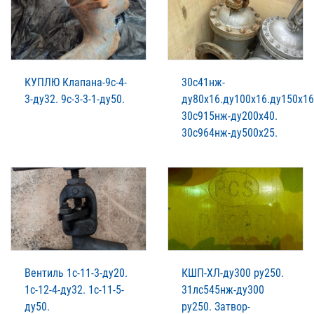
КУПЛЮ Клапана-9с-4-
30с41нж-
3-ду32. 9с-3-3-1-ду50.
ду80х16.ду100х16.ду150х16
30с915нж-ду200х40.
30с964нж-ду500х25.
Вентиль 1с-11-3-ду20.
КШП-ХЛ-ду300 ру250.
1с-12-4-ду32. 1с-11-5-
31лс545нж-ду300
ду50.
ру250. Затвор-