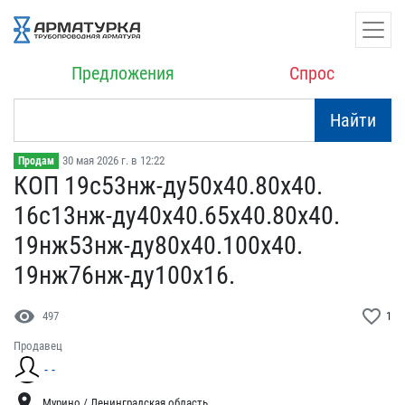
Предложения
Спрос
Найти
30 мая 2026 г. в 12:22
Продам
КОП 19с53нж-ду50х40.80х4​0.
16с13нж-ду40х40.65х40​.80х40.
19нж53нж-ду80х40​.100х40.
19нж76нж-ду100х​16.
visibility
favorite_border
497
1
Продавец
- -
location_on
Мурино / Ленинградская область