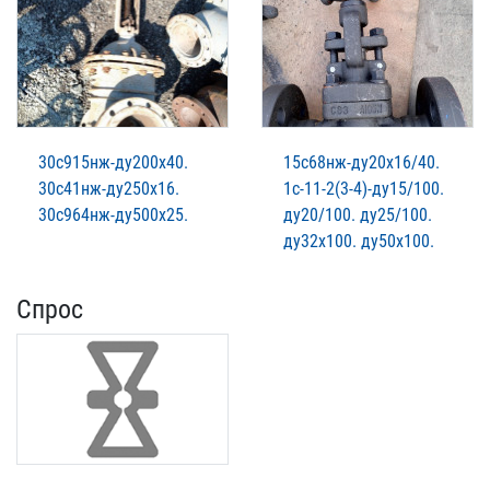
30с915нж-ду200х40.
15с68нж-ду20х16/40.
30с41нж-ду250х16.
1с-11-2(3-4)-ду15/100.
30с964нж-ду500х25.
ду20/100. ду25/100.
ду32х100. ду50х100.
Спрос