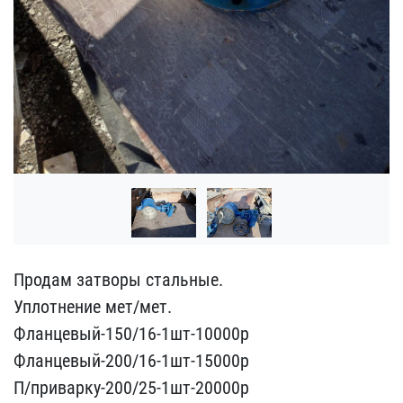
Продам затворы стальные.​
Уплотнение мет/мет.
Фла​нцевый-150/16-1шт-10000р​
Фланцевый-200/16-1шт-15​000р
П/приварку-200/25-1​шт-20000р