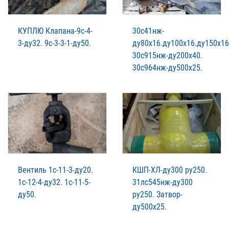
КУПЛЮ Клапана-9с-4-
30с41нж-
3-ду32. 9с-3-3-1-ду50.
ду80х16.ду100х16.ду150х16
30с915нж-ду200х40.
30с964нж-ду500х25.
Вентиль 1с-11-3-ду20.
КШП-ХЛ-ду300 ру250.
1с-12-4-ду32. 1с-11-5-
31лс545нж-ду300
ду50.
ру250. Затвор-
ду500х25.