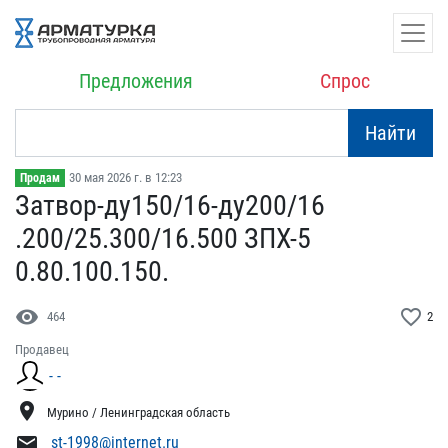
Предложения
Спрос
Найти
30 мая 2026 г. в 12:23
Продам
Затвор-ду150/16-ду200/16​
.200/25.300/16.500 ЗПХ-5​
0.80.100.150.
visibility
favorite_border
464
2
Продавец
- -
location_on
Мурино / Ленинградская область
mail
st-1998@internet.ru