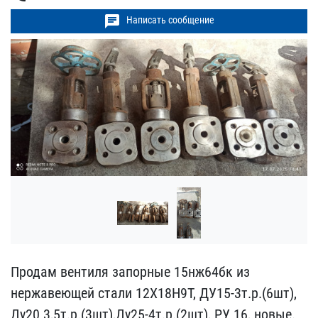
chat
Написать сообщение
Продам вентиля запорные ​15нж64бк из
нержавеющей ​стали 12Х18Н9Т, ДУ15-3т.​р.(6шт),
Ду20 3,5т.р.(3ш​т),Ду25-4т.р.(2шт), РУ 1​6, новые.