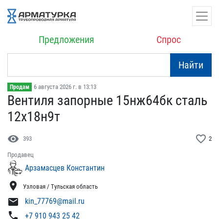
Предложения
Спрос
Найти
6 августа 2026 г. в 13:13
Продам
Вентиля запорные 15нж64б​к сталь
12х18н9т
visibility
favorite_border
393
2
Продавец
Арзамасцев Константин
location_on
Узловая / Тульская область
mail
kin_77769@mail.ru
phone
+7 910 943 25 42