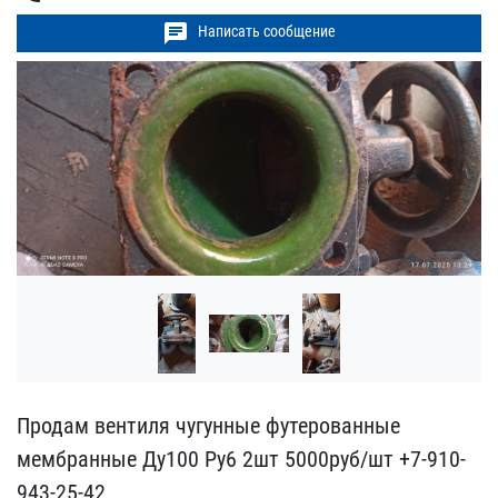
chat
Написать сообщение
Продам вентиля чугунные ​футерованные
мембранные ​Ду100 Ру6 2шт 5000руб​/шт +7-910-
943-25-42