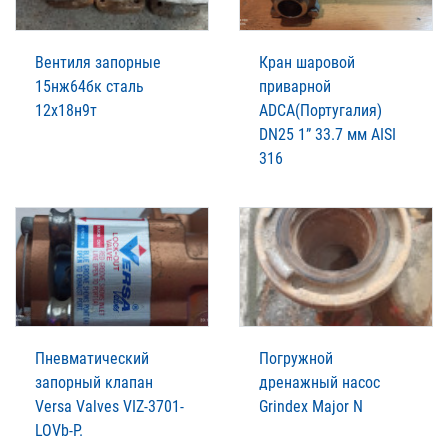
Вентиля запорные
Кран шаровой
15нж64бк сталь
приварной
12х18н9т
ADCA(Португалия)
DN25 1” 33.7 мм AISI
316
Пневматический
Погружной
запорный клапан
дренажный насос
Versa Valves VIZ-3701-
Grindex Major N
LOVb-P.