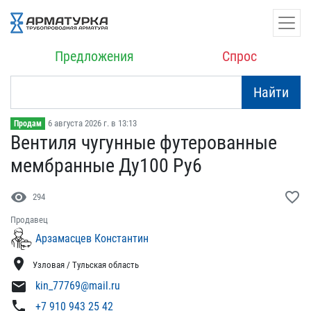
Предложения
Спрос
Найти
6 августа 2026 г. в 13:13
Продам
Вентиля чугунные футеров​анные
мембранные Ду100 Р​у6
visibility
favorite_border
294
Продавец
Арзамасцев Константин
location_on
Узловая / Тульская область
mail
kin_77769@mail.ru
phone
+7 910 943 25 42