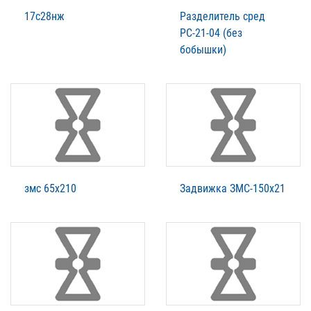
17с28нж
Разделитель сред
РС-21-04 (без
бобышки)
змс 65х210
Задвижка ЗМС-150х21