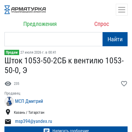
Предложения
Спрос
Найти
27 июля 2026 г. в 00:41
Продам
Шток 1053-50-2СБ к венти​лю 1053-
50-0, Э
visibility
favorite_border
235
Продавец
МСП Дмитрий
location_on
Казань / Татарстан
mail
msp394@yandex.ru
chat
Написать сообщение