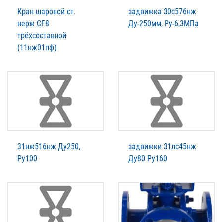
Кран шаровой ст.
задвижка 30с576нж
нерж CF8
Ду-250мм, Ру-6,3МПа
трёхсоставной
(11нж01пф)
31нж516нж Ду250,
задвижки 31лс45нж
Ру100
Ду80 Ру160