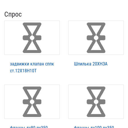
Спрос
задвижки клапан сппк
Шпилька 20ХНЗА
ст.12Х18Н10Т
фланцы ду80 ру350
фланцы ду100 ру350