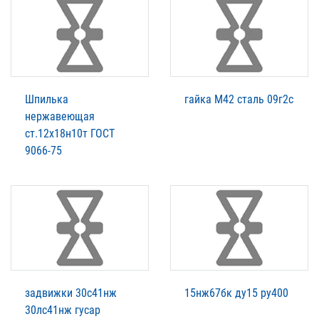
Шпилька
гайка М42 сталь 09г2с
нержавеющая
ст.12х18н10т ГОСТ
9066-75
задвижки 30с41нж
15нж67бк ду15 ру400
30лс41нж гусар