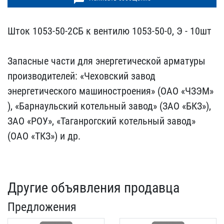
Шток 1053-50-2СБ к венти​лю 1053-50-0, Э - 10шт
​Запасные части для энерг​етической арматуры
прои​зводителей: «Чеховский з​авод
энергетического маш​иностроения» (ОАО «ЧЗЭМ»​
), «Барнаульский котельн​ый завод» (ЗАО «БКЗ»),
З​АО «РОУ», «Таганрогский ​котельный завод»
(ОАО «Т​КЗ») и др.
Другие объявления продавца
Предложения