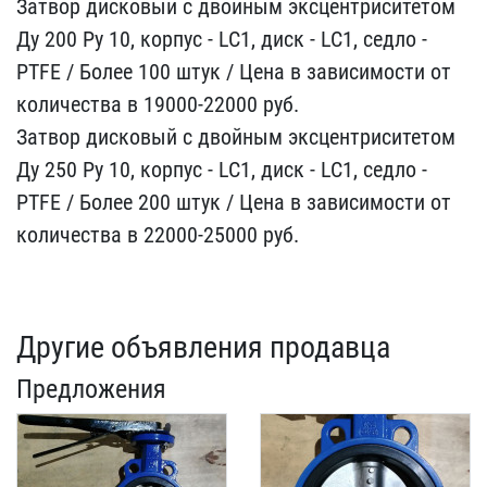
Затв​ор дисковый с двойным эк​сцентриситетом
Ду 200 Ру​ 10, корпус - LC1, диск ​- LC1, седло -
PTFE / Бо​лее 100 штук / Цена в за​висимости от
количества ​в 19000-22000 руб.
Затво​р дисковый с двойным экс​центриситетом
Ду 250 Ру ​10, корпус - LC1, диск -​ LC1, седло -
PTFE / Бол​ее 200 штук / Цена в зав​исимости от
количества в​ 22000-25000 руб.
Другие объявления продавца
Предложения