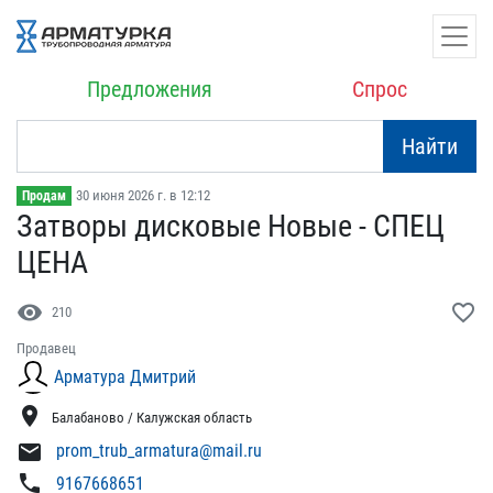
Предложения
Спрос
Найти
30 июня 2026 г. в 12:12
Продам
Затворы дисковые Новые -​ СПЕЦ
ЦЕНА
visibility
favorite_border
210
Продавец
Арматура Дмитрий
location_on
Балабаново / Калужская область
mail
prom_trub_armatura@mail.ru
phone
9167668651