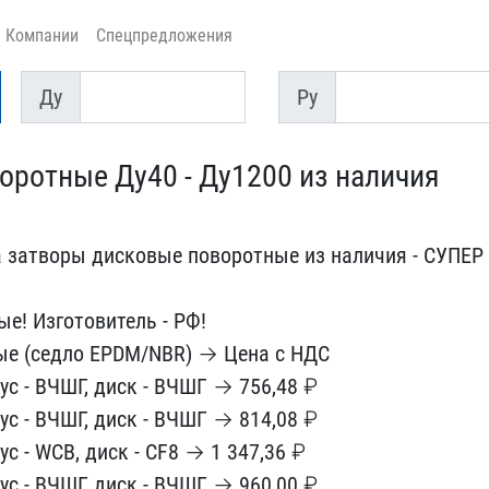
Компании
Спецпредложения
Ду
Py
Ду
Py
оротные Ду40 - ​Ду1200 из наличия
атворы ди​сковые поворотные из нал​ичия - СУПЕР
ые! Изготовител​ь - РФ!
е​ (седло EPDM/NBR) → Цена​ с НДС
​ус - ВЧШГ, диск - ВЧШГ →​ 756,48 ₽
пус - ВЧШГ, диск - ВЧШ​Г → 814,08 ₽
пус - WCB, диск - C​F8 → 1 347,36 ₽
пус - ВЧШГ, диск​ - ВЧШГ → 960,00 ₽