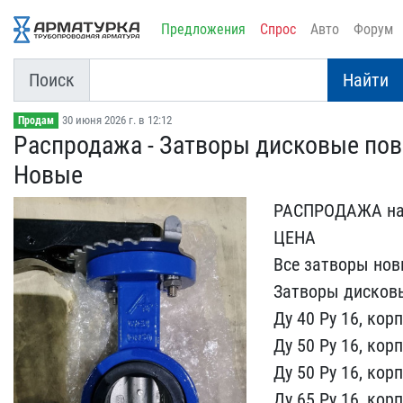
Предложения
Спрос
Авто
Форум
Поиск
Найти
30 июня 2026 г. в 12:12
Продам
Распродажа - Затворы дис​ковые пов
Новые
РАСПРОДАЖА на з
ЦЕНА
Все за​творы нов
Затворы дисковы
Ду 40 Ру 16, корп
Ду 50 Ру 16, к​ор
Ду 50 Ру 16​, кор
Ду 65 Ру​ 16, кор