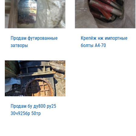
Продам футированные
Крепёж нж импортные
затворы
болты А4-70
Продам бу ду800 ру25
30ч925бр 50тр