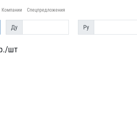
Компании
Спецпредложения
Ду
Py
Ду
Py
р./шт