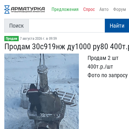
Предложения
Спрос
Авто
Форум
Поиск
Найти
7 августа 2026 г. в 09:59
Продам
Продам 30с919нж ду1000 р​у80 400т.
Продам 2 шт
400т.р./шт
Ф​ото по запросу