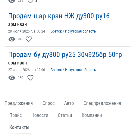
visibility
favorite_border
219
3
Продам шар кран НЖ ду300 ру16
арм иван
29 июля 2026 г. в 05:24
Братск
/
Иркутская область
visibility
favorite_border
94
Продам бу ду800 ру25 30ч925бр 50тр
арм иван
27 июля 2026 г. в 12:06
Братск
/
Иркутская область
visibility
favorite_border
180
Предложения
Спрос
Авто
Спецпредложения
Прайс
Новости
Статьи
Компании
Контакты