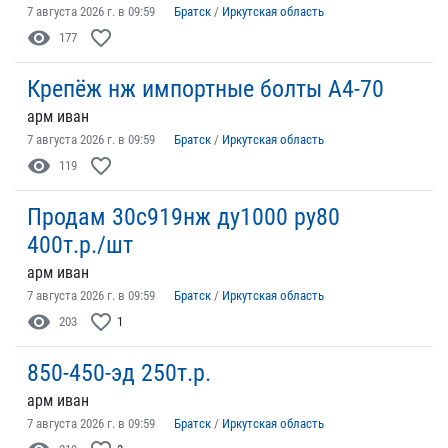
7 августа 2026 г. в 09:59
Братск
/
Иркутская область
visibility
favorite_border
177
Крепёж нж импортные болты А4-70
арм иван
7 августа 2026 г. в 09:59
Братск
/
Иркутская область
visibility
favorite_border
119
Продам 30с919нж ду1000 ру80
400т.р./шт
арм иван
7 августа 2026 г. в 09:59
Братск
/
Иркутская область
visibility
favorite_border
203
1
850-450-эд 250т.р.
арм иван
7 августа 2026 г. в 09:59
Братск
/
Иркутская область