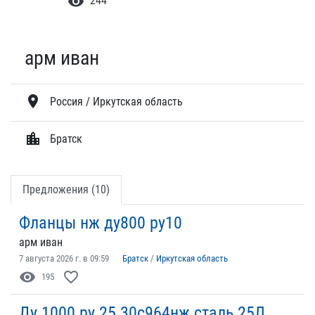
visibility
244
арм иван
location_on
Россия / Иркутская область
location_city
Братск
Предложения (10)
Фланцы нж ду800 ру10
арм иван
7 августа 2026 г. в 09:59
Братск
/
Иркутская область
visibility
favorite_border
195
Ду 1000 ру 25 30с964нж сталь 25Л