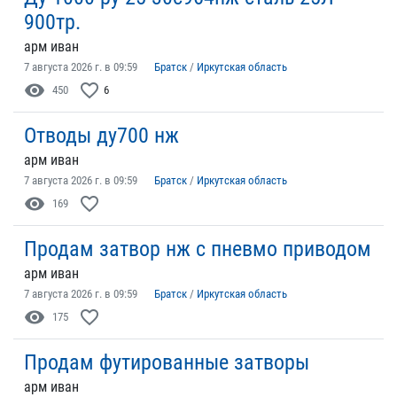
900тр.
арм иван
7 августа 2026 г. в 09:59
Братск
/
Иркутская область
visibility
favorite_border
450
6
Отводы ду700 нж
арм иван
7 августа 2026 г. в 09:59
Братск
/
Иркутская область
visibility
favorite_border
169
Продам затвор нж с пневмо приводом
арм иван
7 августа 2026 г. в 09:59
Братск
/
Иркутская область
visibility
favorite_border
175
Продам футированные затворы
арм иван