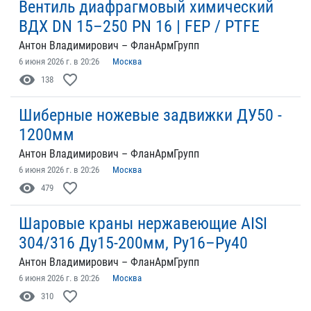
Вентиль диафрагмовый химический
ВДХ DN 15–250 PN 16 | FEP / PTFE
Антон Владимирович – ФланАрмГрупп
6 июня 2026 г. в 20:26
Москва
visibility
favorite_border
138
Шиберные ножевые задвижки ДУ50 -
1200мм
Антон Владимирович – ФланАрмГрупп
6 июня 2026 г. в 20:26
Москва
visibility
favorite_border
479
Шаровые краны нержавеющие AISI
304/316 Ду15-200мм, Ру16–Ру40
Антон Владимирович – ФланАрмГрупп
6 июня 2026 г. в 20:26
Москва
visibility
favorite_border
310