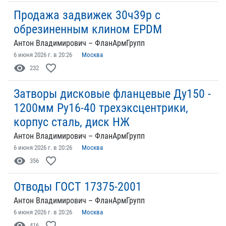
Продажа задвижек 30ч39р с
обрезиненным клином EPDM
Антон Владимирович – ФланАрмГрупп
6 июня 2026 г. в 20:26
Москва
visibility
favorite_border
232
Затворы дисковые фланцевые Ду150 -
1200мм Ру16-40 трехэксцентрики,
корпус сталь, диск НЖ
Антон Владимирович – ФланАрмГрупп
6 июня 2026 г. в 20:26
Москва
visibility
favorite_border
356
Отводы ГОСТ 17375-2001
Антон Владимирович – ФланАрмГрупп
6 июня 2026 г. в 20:26
Москва
visibility
favorite_border
416