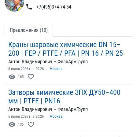
phone
+7(495)374-74-54
Предложения (10)
Краны шаровые химические DN 15–
200 | FEP / PTFE / PFA | PN 16 / PN 25
Антон Владимирович – ФланАрмГрупп
6 июня 2026 г. в 20:26
Москва
visibility
favorite_border
165
Затворы химические ЗПХ ДУ50–400
мм | PTFE | PN16
Антон Владимирович – ФланАрмГрупп
6 июня 2026 г. в 20:26
Москва
visibility
favorite_border
136