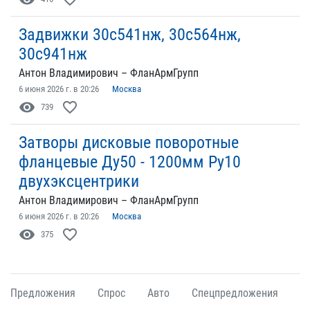
Задвижки 30с541нж, 30с564нж,
30с941нж
Антон Владимирович – ФланАрмГрупп
6 июня 2026 г. в 20:26
Москва
visibility
favorite_border
739
Затворы дисковые поворотные
фланцевые Ду50 - 1200мм Ру10
двухэксцентрики
Антон Владимирович – ФланАрмГрупп
6 июня 2026 г. в 20:26
Москва
visibility
favorite_border
375
Предложения
Спрос
Авто
Спецпредложения