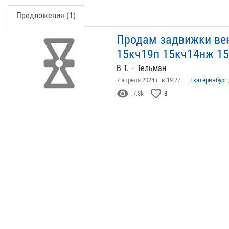
Предложения (1)
Продам задвижки ве
15кч19п 15кч14нж 1
В Т. – Тельман
7 апреля 2024 г. в 19:27
Екатеринбург
visibility
favorite_border
7.8k
8