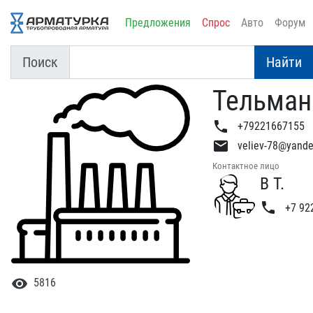
Предложения
Спрос
Авто
Форум
Поиск
Найти
Тельман
phone
+79221667155
email
veliev-78@yande
Контактное лицо
В Т.
phone
+7 922
visibility
5816