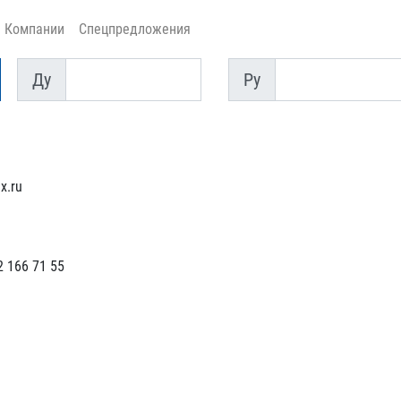
Компании
Спецпредложения
Ду
Py
Ду
Py
x.ru
 166 71 55