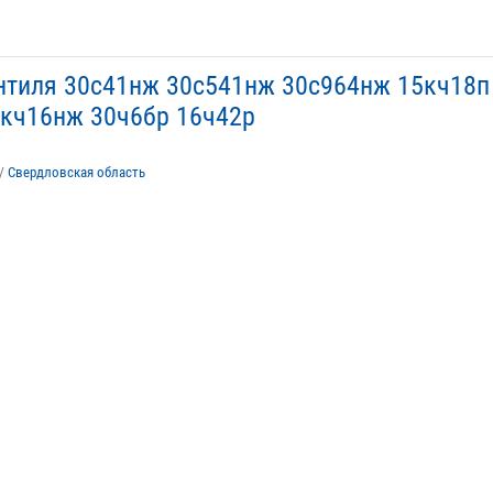
нтиля 30с41нж 30с541нж 30с964нж 15кч18п
5кч16нж 30ч6бр 16ч42р
/
Свердловская область