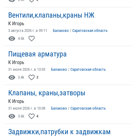
Вентили,клапаны,краны НЖ
К Игорь
3 августа 2026 г. в 09:11
Балаково
/
Саратовская область
visibility
favorite_border
4.6k
Пищевая арматура
К Игорь
31 июля 2026 г. в 13:03
Балаково
/
Саратовская область
visibility
favorite_border
3.4k
3
Клапаны, краны,затворы
К Игорь
31 июля 2026 г. в 10:08
Балаково
/
Саратовская область
visibility
favorite_border
3.6k
4
Задвижки,патрубки к задвижкам