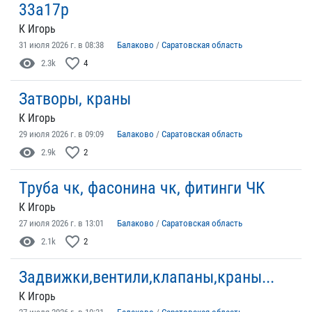
33а17р
К Игорь
31 июля 2026 г. в 08:38
Балаково
/
Саратовская область
visibility
favorite_border
2.3k
4
Затворы, краны
К Игорь
29 июля 2026 г. в 09:09
Балаково
/
Саратовская область
visibility
favorite_border
2.9k
2
Труба чк, фасонина чк, фитинги ЧК
К Игорь
27 июля 2026 г. в 13:01
Балаково
/
Саратовская область
visibility
favorite_border
2.1k
2
Задвижки,вентили,клапаны,краны...
К Игорь