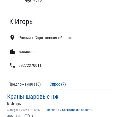
visibility
4018
К Игорь
location_on
Россия / Саратовская область
location_city
Балаково
phone
89272270011
Предложения (10)
Спрос (7)
Краны шаровые нж
К Игорь
4 августа 2026 г. в 12:07
Балаково
/
Саратовская область
visibility
favorite_border
2.4k
2