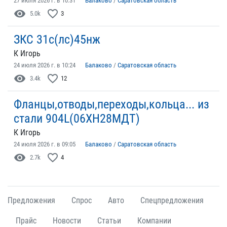
27 июля 2026 г. в 10:31
Балаково
/
Саратовская область
visibility
favorite_border
5.0k
3
ЗКС 31с(лс)45нж
К Игорь
24 июля 2026 г. в 10:24
Балаково
/
Саратовская область
visibility
favorite_border
3.4k
12
Фланцы,отводы,переходы,кольца... из
стали 904L(06ХН28МДТ)
К Игорь
24 июля 2026 г. в 09:05
Балаково
/
Саратовская область
visibility
favorite_border
2.7k
4
Предложения
Спрос
Авто
Спецпредложения
Прайс
Новости
Статьи
Компании