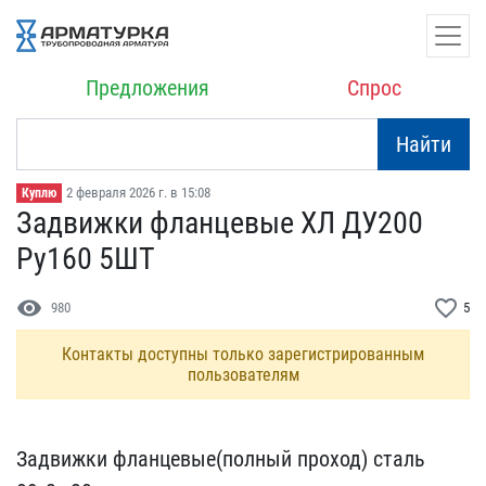
Предложения
Спрос
Найти
2 февраля 2026 г. в 15:08
Куплю
Задвижки фланцевые ХЛ ДУ​200
Ру160 5ШТ
visibility
favorite_border
980
5
Контакты доступны только зарегистрированным
пользователям
Задвижки фланцевые(полны​й проход) сталь