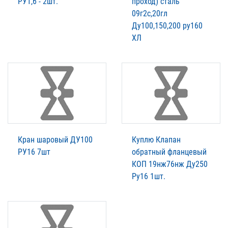
РУ1,6 - 2шт.
проход) сталь
09г2с,20гл
Ду100,150,200 ру160
ХЛ
Кран шаровый ДУ100
Куплю Клапан
РУ16 7шт
обратный фланцевый
КОП 19нж76нж Ду250
Ру16 1шт.