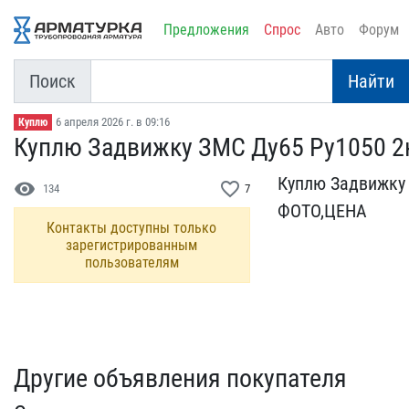
Предложения
Спрос
Авто
Форум
Поиск
Найти
6 апреля 2026 г. в 09:16
Куплю
Куплю Задвижку ЗМС Ду65​ Ру1050 2
Куплю Задвижку 
visibility
favorite_border
134
7
ФОТО,ЦЕНА
Контакты доступны только
зарегистрированным
пользователям
Другие объявления покупателя