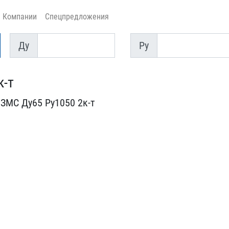
Компании
Спецпредложения
Ду
Py
Ду
Py
к-т
ЗМС Ду65​ Ру1050 2к-т