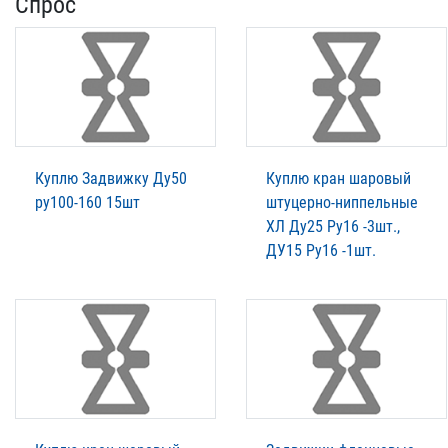
Спрос
Куплю Задвижку Ду50
Куплю кран шаровый
ру100-160 15шт
штуцерно-ниппельные
ХЛ Ду25 Ру16 -3шт.,
ДУ15 Ру16 -1шт.