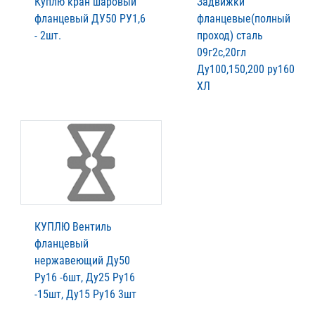
Куплю кран шаровый
Задвижки
фланцевый ДУ50 РУ1,6
фланцевые(полный
- 2шт.
проход) сталь
09г2с,20гл
Ду100,150,200 ру160
ХЛ
КУПЛЮ Вентиль
фланцевый
нержавеющий Ду50
Ру16 -6шт, Ду25 Ру16
-15шт, Ду15 Ру16 3шт