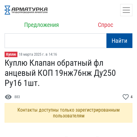
Предложения
Спрос
Найти
18 марта 2025 г. в 14:16
Куплю
Куплю Клапан обратный фл​
анцевый КОП 19нж76нж Ду​250
Ру16 1шт.
visibility
favorite_border
883
4
Контакты доступны только зарегистрированным
пользователям