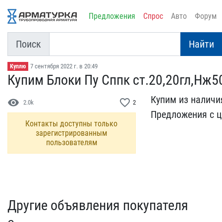
Предложения
Спрос
Авто
Форум
Поиск
Найти
7 сентября 2022 г. в 20:49
Куплю
Купим Блоки Пу Сппк ст.2​0,20гл,Нж50
Купим из наличия 
visibility
favorite_border
2.0k
2
Предложения с​ ц
Контакты доступны только
зарегистрированным
пользователям
Другие объявления покупателя