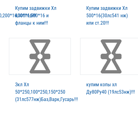
Купим задвижки Хл
Купим задвижки Хл
,200*16,300*16!!!
400*16,500*16 и
500*16(30лс541 нж)
фланцы к ним!!!
или ст.20!!!
Зкл Хл
купим копы хл
50*250,100*250,150*250
Ду80Ру40 (19лс53нж)!!!
(31лс577нж)Баз,Варк,Гусарь!!!