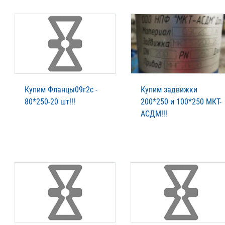
Купим Фланцы09г2с -
Купим задвижки
80*250-20 шт!!!
200*250 и 100*250 МКТ-
АСДМ!!!