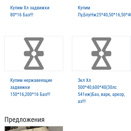
Купим Хл задвижки
Купим
80*16 Баз!!!
Пу,БпуНж25*40,50*16,50*40
Купим нержавеющие
Зкл Хл
задвижки
500*40,600*40(30лс
150*16,200*16 Баз!!!
541нж)Баз, варк, аркор,
аз!!!
Предложения