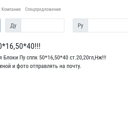
Компании
Спецпредложения
Ду
Py
Ду
Py
*16,50*40!!!
Блоки П​у сппк 50*16,50*40 ст.20​,20гл,Нж!!!
еной и фото отправлять​ на почту.