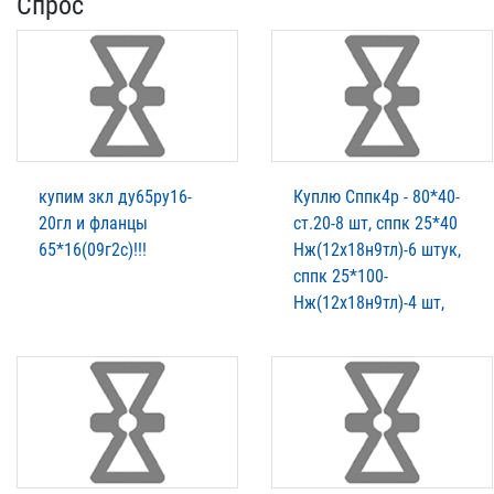
Спрос
купим зкл ду65ру16-
Куплю Сппк4р - 80*40-
20гл и фланцы
ст.20-8 шт, сппк 25*40
65*16(09г2с)!!!
Нж(12х18н9тл)-6 штук,
сппк 25*100-
Нж(12х18н9тл)-4 шт,